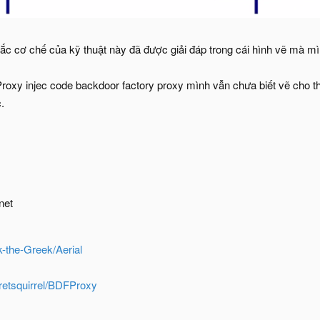
c cơ chế của kỹ thuật này đã được giải đáp trong cái hình vẽ mà 
Proxy injec code backdoor factory proxy mình vẫn chưa biết vẽ cho t
.
net
k-the-Greek/Aerial
cretsquirrel/BDFProxy