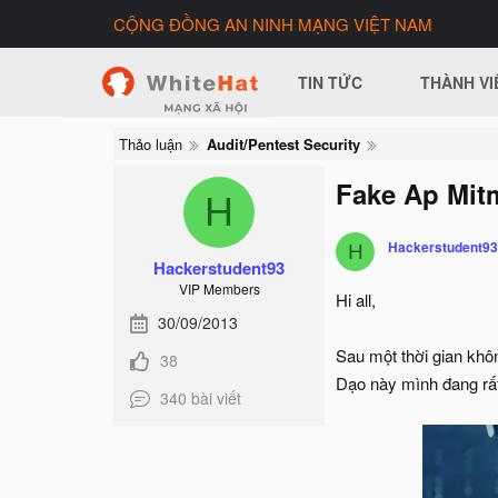
CỘNG ĐỒNG AN NINH MẠNG VIỆT NAM
TIN TỨC
THÀNH VI
Thảo luận
Audit/Pentest Security
Fake Ap Mitm
H
Hackerstudent93
H
Hackerstudent93
VIP Members
Hi all,
30/09/2013
Sau một thời gian khôn
38
Dạo này mình đang rất
340 bài viết