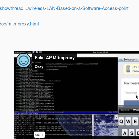
rg/showthread....wireless-LAN-Based-on-a-Software-Access-point
/doc/mitmproxy.html