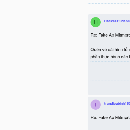
Hackerstudent
H
Re: Fake Ap Mitmpro
Quên vẽ cái hình tốn
phần thực hành các b
trandieubinh16
T
Re: Fake Ap Mitmpro