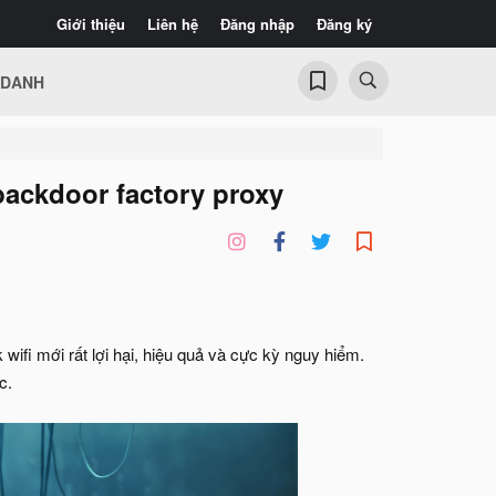
Giới thiệu
Liên hệ
Đăng nhập
Đăng ký
 DANH
backdoor factory proxy
wifi mới rất lợi hại, hiệu quả và cực kỳ nguy hiểm.
c.