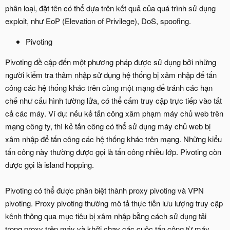
phân loại, đặt tên có thể dựa trên kết quả của quá trình sử dụng
exploit, như EoP (Elevation of Privilege), DoS, spoofing.
Pivoting
Pivoting đề cập đến một phương pháp được sử dụng bởi những
người kiểm tra thâm nhập sử dụng hệ thống bị xâm nhập để tấn
công các hệ thống khác trên cùng một mạng để tránh các hạn
chế như cấu hình tường lửa, có thể cấm truy cập trực tiếp vào tất
cả các máy. Ví dụ: nếu kẻ tấn công xâm phạm máy chủ web trên
mạng công ty, thì kẻ tấn công có thể sử dụng máy chủ web bị
xâm nhập để tấn công các hệ thống khác trên mạng. Những kiểu
tấn công này thường được gọi là tấn công nhiều lớp. Pivoting còn
được gọi là island hopping.
Pivoting có thể được phân biệt thành proxy pivoting và VPN
pivoting. Proxy pivoting thường mô tả thực tiễn lưu lượng truy cập
kênh thông qua mục tiêu bị xâm nhập bằng cách sử dụng tải
trọng proxy trên máy và khởi chạy các cuộc tấn công từ máy