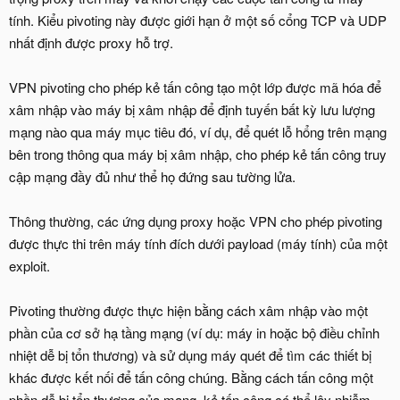
tính. Kiểu pivoting này được giới hạn ở một số cổng TCP và UDP
nhất định được proxy hỗ trợ.
VPN pivoting cho phép kẻ tấn công tạo một lớp được mã hóa để
xâm nhập vào máy bị xâm nhập để định tuyến bất kỳ lưu lượng
mạng nào qua máy mục tiêu đó, ví dụ, để quét lỗ hổng trên mạng
bên trong thông qua máy bị xâm nhập, cho phép kẻ tấn công truy
cập mạng đầy đủ như thể họ đứng sau tường lửa.
Thông thường, các ứng dụng proxy hoặc VPN cho phép pivoting
được thực thi trên máy tính đích dưới payload (máy tính) của một
exploit.
Pivoting thường được thực hiện bằng cách xâm nhập vào một
phần của cơ sở hạ tầng mạng (ví dụ: máy in hoặc bộ điều chỉnh
nhiệt dễ bị tổn thương) và sử dụng máy quét để tìm các thiết bị
khác được kết nối để tấn công chúng. Bằng cách tấn công một
phần dễ bị tổn thương của mạng, kẻ tấn công có thể lây nhiễm