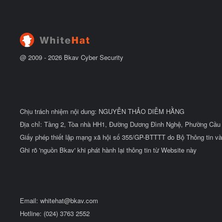
t
ẻ
đ
ầ
u
@ 2009 -
2026
Bkav Cyber Security
Chịu trách nhiệm nội dung: NGUYỄN THẢO DIỄM HẰNG
Địa chỉ: Tầng 2, Tòa nhà HH1, Đường Dương Đình Nghệ, Phường Cầu 
Giấy phép thiết lập mạng xã hội số 355/GP-BTTTT do Bộ Thông tin và
Ghi rõ 'nguồn Bkav' khi phát hành lại thông tin từ Website này
Email:
whitehat@bkav.com
Hotline: (024) 3763 2552