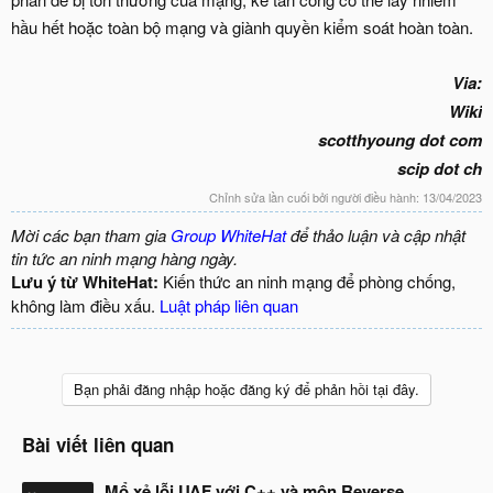
hầu hết hoặc toàn bộ mạng và giành quyền kiểm soát hoàn toàn.
Via:
Wiki
scotthyoung dot com
scip dot ch
Chỉnh sửa lần cuối bởi người điều hành:
13/04/2023
Mời các bạn tham gia
Group WhiteHat
để thảo luận và cập nhật
tin tức an ninh mạng hàng ngày.
Lưu ý từ WhiteHat:
Kiến thức an ninh mạng để phòng chống,
không làm điều xấu.
Luật pháp liên quan
Bạn phải đăng nhập hoặc đăng ký để phản hồi tại đây.
Bài viết liên quan
Mổ xẻ lỗi UAF với C++ và môn Reverse