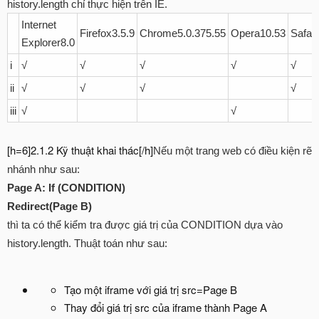
history.length chỉ thực hiện trên IE.
Internet
Firefox3.5.9
Chrome5.0.375.55
Opera10.53
Safari
Explorer8.0
i
√
√
√
√
√
ii
√
√
√
√
iii
√
√
[h=6]2.1.2 Kỹ thuật khai thác[/h]
Nếu một trang web có điều kiện rẽ
nhánh như sau:
Page A: If (CONDITION)
Redirect(Page B)
thì ta có thể kiểm tra được giá trị của CONDITION dựa vào
history.length. Thuật toán như sau:
Tạo một iframe với giá trị src=Page B
Thay đổi giá trị src của iframe thành Page A