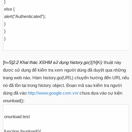
}
else {
alert(“Authenticated”);
}
}
}
[h=5]
2.2 Khai thác XSHM sử dụng history.go()
[/h]
Kỹ thuật này
được sử dụng để kiểm tra xem người dùng đã duyệt qua những
trang web nào. Hàm history.go(URL) chuyển hướng đến URL nếu
nó đã tồn tại trong history object. Đoạn mã sau kiểm tra người
dùng đã vào
http://www.google.com.vn/
chưa dựa vào sự kiện
onunload():
onunload test
function fnunload(){