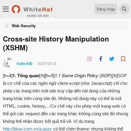
Đăng nhập
Web Security
Cross-site History Manipulation
(XSHM)
Kaito KID
02/07/2013
[h=4]
1. Tổng quan
[/h][h=5]
1.1 Same Origin Policy (SOP)
[/h]
SOP
là cơ chế của các ngôn ngữ client-script (như Javascript) chỉ cho
phép các trang trên một site truy cập đến nội dung của những
trang khác trên cùng site đó. Những nội dung này có thể là mã
HTML, cookie, history,…Cơ chế này cho phép một trang web có
thể gửi các request đến các trang khác không cùng site đó nhưng
không thể nhận được kết quả trả về. Ví dụ trang
http://bkav.com.vn/a.aspx
có thể chèn iframe: nhưng không thể