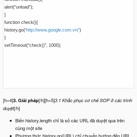
alert(“unload”);
}
function check(){
history.go(‘
http://www.google.com.vn/’
)
}
setTimeout(“check()”, 1000);
[h=4]
3. Giải pháp
[/h][h=5]
3.1 Khắc phục cơ chế SOP ở các trình
duyệt
[/h]
Biến history.length chỉ là số các URL đã duyệt qua trên
cùng một site
Phương thức history.go(URL) chỉ chuyển hướng đến URL