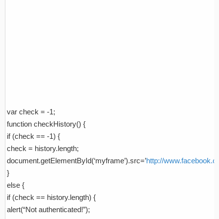
var check = -1;
function checkHistory() {
if (check == -1) {
check = history.length;
document.getElementById(‘myframe’).src=’
http://www.facebook.
}
else {
if (check == history.length) {
alert(“Not authenticated!”);