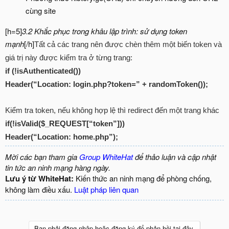
cùng site
[h=5]
3.2 Khắc phục trong khâu lập trình: sử dụng token
mạnh
[/h]
Tất cả các trang nên được chèn thêm một biến token và
giá trị này được kiểm tra ở từng trang:
if (!isAuthenticated())
Header(“Location: login.php?token=” + randomToken());
Kiểm tra token, nếu không hợp lệ thì redirect đến một trang khác
if(!isValid($_REQUEST[“token”]))
Header(“Location: home.php”);
Mời các bạn tham gia
Group WhiteHat
để thảo luận và cập nhật
tin tức an ninh mạng hàng ngày.
Lưu ý từ WhiteHat:
Kiến thức an ninh mạng để phòng chống,
không làm điều xấu.
Luật pháp liên quan
Bạn phải đăng nhập hoặc đăng ký để phản hồi tại đây.