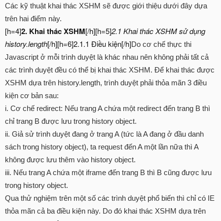
Các kỹ thuật khai thác XSHM sẽ được giới thiệu dưới đây dựa
trên hai điểm này.
[h=4]
2. Khai thác XSHM
[/h][h=5]
2.1 Khai thác XSHM sử dụng
history.length
[/h][h=6]2.1.1 Điều kiện[/h]
Do cơ chế thực thi
Javascript ở mỗi trình duyệt là khác nhau nên không phải tất cả
các trình duyệt đều có thể bị khai thác XSHM. Để khai thác được
XSHM dựa trên history.length, trình duyệt phải thỏa mãn 3 điều
kiện cơ bản sau:
i. Cơ chế redirect: Nếu trang A chứa một redirect đến trang B thì
chỉ trang B được lưu trong history object.
ii. Giả sử trình duyệt đang ở trang A (tức là A đang ở đầu danh
sách trong history object), ta request đến A một lần nữa thì A
không được lưu thêm vào history object.
iii. Nếu trang A chứa một iframe đến trang B thì B cũng được lưu
trong history object.
Qua thử nghiệm trên một số các trình duyệt phổ biến thì chỉ có IE
thỏa mãn cả ba điều kiện này. Do đó khai thác XSHM dựa trên