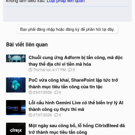
không làm điều xấu.
Luật pháp liên quan
Bạn phải đăng nhập hoặc đăng ký để phản hồi tại đây.
Bài viết liên quan
Chuỗi cung ứng Adform bị tấn công, mã độc
thay thế địa chỉ ví tiền mã hóa
N
Thứ hai lúc 4:17 PM
0
g
à
PoC vừa công khai, SharePoint lập tức trở
y
thành mục tiêu tấn công của tin tặc
b
N
23/07/2026
0
ắ
g
t
à
Lỗi cấu hình Gemini Live có thể biến trợ lý AI
đ
y
ầ
thành công cụ thực thi mã
b
u
N
07/07/2026
0
ắ
g
t
à
Một ngày sau công bố, lỗ hổng CitrixBleed đã
đ
y
ầ
trở thành mục tiêu tấn công
b