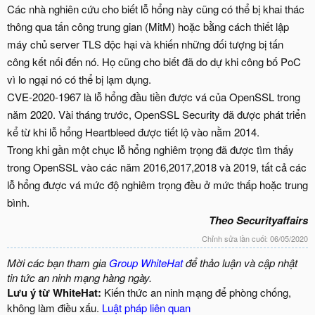
Các nhà nghiên cứu cho biết lỗ hổng này cũng có thể bị khai thác
thông qua tấn công trung gian (MitM) hoặc bằng cách thiết lập
máy chủ server TLS độc hại và khiến những đối tượng bị tấn
công kết nối đến nó. Họ cũng cho biết đã do dự khi công bố PoC
vì lo ngại nó có thể bị lạm dụng.
CVE-2020-1967 là lỗ hổng đầu tiền được vá của OpenSSL trong
năm 2020. Vài tháng trước, OpenSSL Security đã được phát triển
kể từ khi lỗ hổng Heartbleed được tiết lộ vào nằm 2014.
Trong khi gần một chục lỗ hổng nghiêm trọng đã được tìm thấy
trong OpenSSL vào các năm 2016,2017,2018 và 2019, tất cả các
lỗ hổng được vá mức độ nghiêm trọng đều ở mức thấp hoặc trung
bình.
Theo Securityaffairs
Chỉnh sửa lần cuối:
06/05/2020
Mời các bạn tham gia
Group WhiteHat
để thảo luận và cập nhật
tin tức an ninh mạng hàng ngày.
Lưu ý từ WhiteHat:
Kiến thức an ninh mạng để phòng chống,
không làm điều xấu.
Luật pháp liên quan