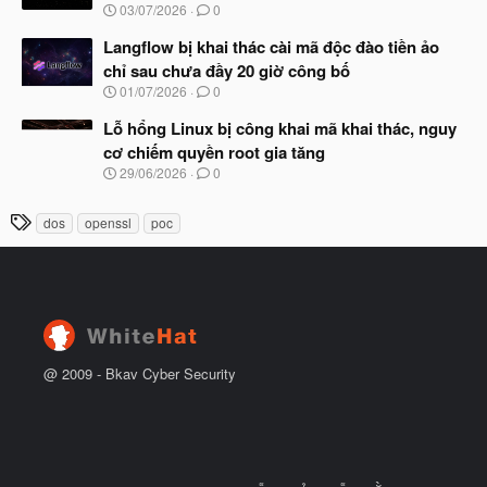
u
N
03/07/2026
0
ắ
g
t
à
Langflow bị khai thác cài mã độc đào tiền ảo
đ
y
ầ
chỉ sau chưa đầy 20 giờ công bố
b
u
N
01/07/2026
0
ắ
g
t
à
Lỗ hổng Linux bị công khai mã khai thác, nguy
đ
y
ầ
cơ chiếm quyền root gia tăng
b
u
N
29/06/2026
0
ắ
g
t
à
đ
T
dos
openssl
poc
y
ầ
h
b
u
ắ
ẻ
t
đ
ầ
u
@ 2009 -
Bkav Cyber Security