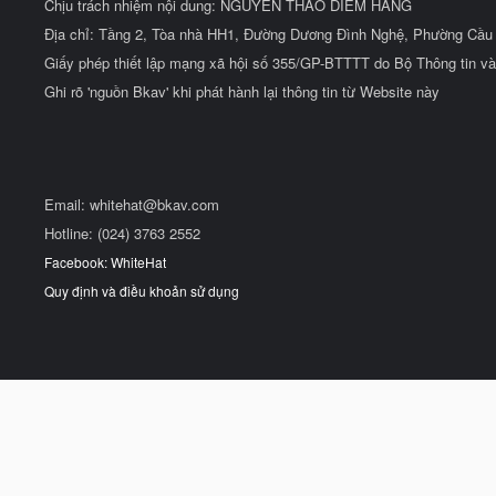
Chịu trách nhiệm nội dung: NGUYỄN THẢO DIỄM HẰNG
Địa chỉ: Tầng 2, Tòa nhà HH1, Đường Dương Đình Nghệ, Phường Cầu 
Giấy phép thiết lập mạng xã hội số 355/GP-BTTTT do Bộ Thông tin và
Ghi rõ 'nguồn Bkav' khi phát hành lại thông tin từ Website này
Email:
whitehat@bkav.com
Hotline: (024) 3763 2552
Facebook: WhiteHat
Quy định và điều khoản sử dụng