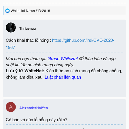
R
WhiteHat News #ID:2018
e
a
c
Thriuenug
t
i
o
Cách khai thác lỗ hổng :
https://github.com/irsl/CVE-2020-
n
1967
s
:
Mời các bạn tham gia
Group WhiteHat
để thảo luận và cập
nhật tin tức an ninh mạng hàng ngày.
Lưu ý từ WhiteHat:
Kiến thức an ninh mạng để phòng chống,
không làm điều xấu.
Luật pháp liên quan
A
AlexanderHaiYen
Có bản vá của lỗ hổng này rồi ạ?