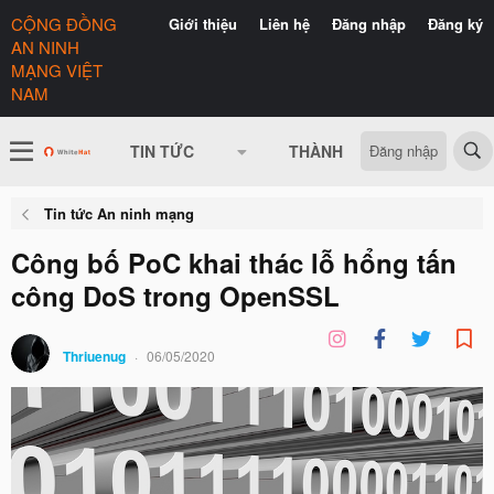
CỘNG ĐỒNG
Giới thiệu
Liên hệ
Đăng nhập
Đăng ký
AN NINH
MẠNG VIỆT
NAM
Đăng nhập
TIN TỨC
THÀNH VIÊN
CÓ GÌ 
Tin tức An ninh mạng
Công bố PoC khai thác lỗ hổng tấn
công DoS trong OpenSSL
Thriuenug
06/05/2020