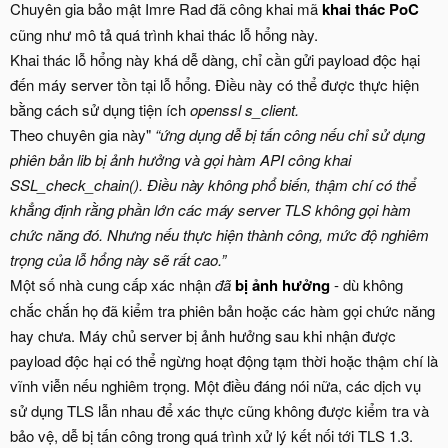
Chuyên gia bảo mật Imre Rad đã công khai mã
khai thác PoC
cũng như mô tả quá trình khai thác lỗ hổng này.
Khai thác lỗ hổng này khá dễ dàng, chỉ cần gửi payload độc hại
đến máy server tồn tại lỗ hổng. Điều này có thể được thực hiện
bằng cách sử dụng tiện ích
openssl s_client.
Theo chuyên gia này"
“ứng dụng dễ bị tấn công nếu
chỉ
sử dụng
phiên bản lib bị ảnh hưởng và gọi hàm API công khai
SSL_check_chain(). Điều này không phổ biến, thậm chí có thể
khẳng định rằng phần lớn các máy server TLS không gọi hàm
chức năng đó. Nhưng nếu thực hiện thành công, mức độ nghiêm
trọng của lỗ hổng này sẽ rất cao.”
Một số nhà cung cấp xác nhận
đã
bị ảnh hưởng
- dù không
chắc chắn họ đã kiểm tra phiên bản hoặc các hàm gọi chức năng
hay chưa. Máy chủ server bị ảnh hưởng sau khi nhận được
payload độc hại có thể ngừng hoạt động tạm thời hoặc thậm chí là
vĩnh viễn nếu nghiêm trọng. Một điều đáng nói nữa, các dịch vụ
sử dụng TLS lẫn nhau để xác thực cũng không được kiểm tra và
bảo vệ, dễ bị tấn công trong quá trình xử lý kết nối tới TLS 1.3.