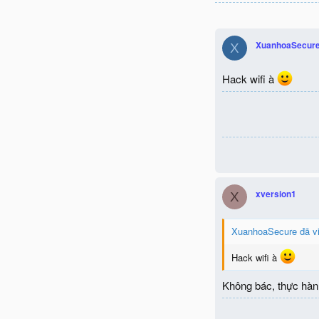
XuanhoaSecur
X
Hack wifi à
xversion1
X
XuanhoaSecure đã vi
Hack wifi à
Không bác, thực hành