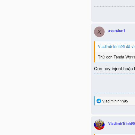
xversion1
X
VladimirTrinh95 đã vi
Thử con Tenda W311
Con này inject hoặc 
R
VladimirTrinh95
e
a
c
t
VladimirTrinh95
i
o
n