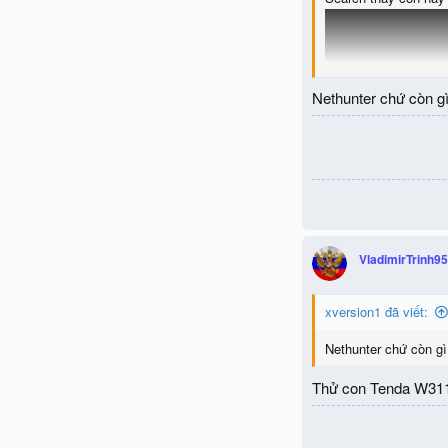
Nethunter chứ còn gì
VladimirTrinh95
xversion1 đã viết:
Bác xem thử cả list
Nethunter chứ còn gì
Thử con Tenda W311