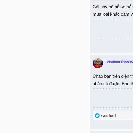
Cái này có hỗ sợ sẵn 
mua loại khác cắm và
VladimirTrinh95
Chào bạn trên điện t
chắc sẽ được. Bạn t
R
xversion1
e
a
c