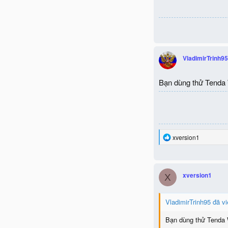
VladimirTrinh95
Bạn dùng thử Tenda
R
xversion1
e
a
c
t
xversion1
X
i
o
n
VladimirTrinh95 đã vi
s
:
Bạn dùng thử Tenda