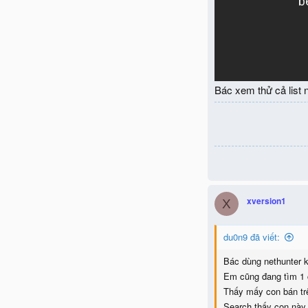
Bác xem thử cả list
xversion1
X
du0n9 đã viết:
Bác dùng nethunter 
Em cũng đang tìm 1 c
Thấy mấy con bán tr
Search thấy con này