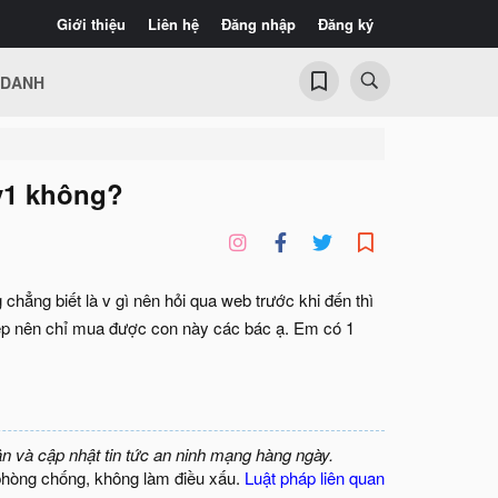
Giới thiệu
Liên hệ
Đăng nhập
Đăng ký
 DANH
v1 không?
hẳng biết là v gì nên hỏi qua web trước khi đến thì
 hẹp nên chỉ mua được con này các bác ạ. Em có 1
ận và cập nhật tin tức an ninh mạng hàng ngày.
phòng chống, không làm điều xấu.
Luật pháp liên quan