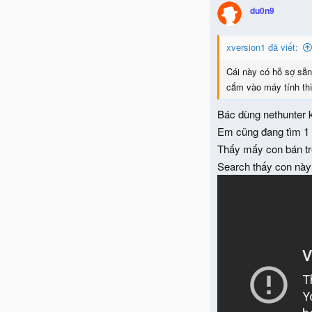
t
du0n9
i
o
n
xversion1 đã viết:
s
:
Cái này có hỗ sợ sẵn 
cắm vào máy tính thì
Bác dùng nethunter
Em cũng đang tìm 1 c
Thấy mấy con bán tr
Search thấy con này