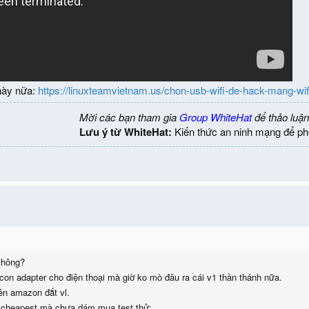
 này nữa:
https://linuxteamvietnam.us/chon-usb-wifi-de-hack-mang-wifi
Mời các bạn tham gia
Group WhiteHat
để thảo luận
Lưu ý từ WhiteHat:
Kiến thức an ninh mạng để ph
không?
on adapter cho điện thoại mà giờ ko mò đâu ra cái v1 thần thánh nữa.
ên amazon đắt vl.
 cheapest mà chưa dám mua test thử: