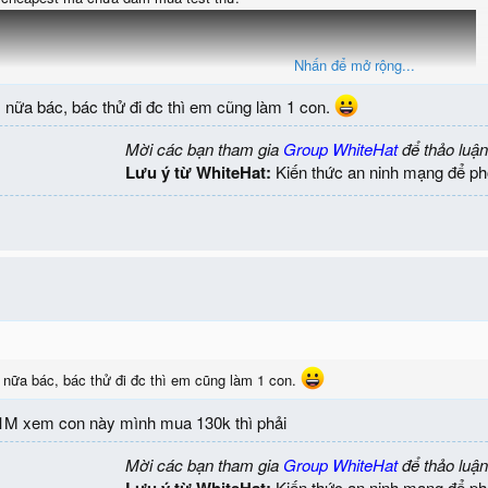
Nhấn để mở rộng...
 nữa bác, bác thử đi đc thì em cũng làm 1 con.
Mời các bạn tham gia
Group WhiteHat
để thảo luận
Lưu ý từ WhiteHat:
Kiến thức an ninh mạng để ph
 này nữa:
https://linuxteamvietnam.us/chon-usb-wifi-de-hack-mang-wifi-tren-kal
 nữa bác, bác thử đi đc thì em cũng làm 1 con.
M xem con này mình mua 130k thì phải
Mời các bạn tham gia
Group WhiteHat
để thảo luận
Lưu ý từ WhiteHat:
Kiến thức an ninh mạng để ph