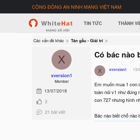
CỘNG ĐỒNG AN NINH MẠNG VIỆT NAM
TIN TỨC
THÀNH VI
Các vấn đề khác
Tán gẫu - Giải trí
Có bác nào 
X
xversion1
13/
X
xversion1
Member
Em muốn mua 1 con để 
13/07/2018
toàn nói v1 như đúng 
con 727 nhưng hình n
2
21 bài viết
Bác nào biết chỗ nào 