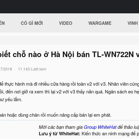
ÊN
CÓ GÌ MỚI
VIDEO
WARGAME
VINH
biết chỗ nào ở Hà Nội bán TL-WN722N 
07/2018
11.143 Lượt xem
thực hành mà đi nhiều cửa hàng rồi toàn v2 với v3. Nhân viên cũng c
rồi, đến nơi giở ra xem thì lại v2 với v3 thấy nản quá. Ngân sách eo
hư yếu lắm.
bán hoặc dùng chán rồi muốn nâng cấp bán lại em phát.
Mời các bạn tham gia
Group WhiteHat
để thảo lu
Lưu ý từ WhiteHat:
Kiến thức an ninh mạng để 