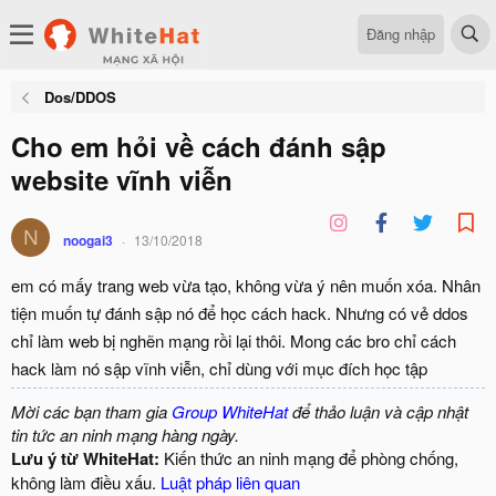
Đăng nhập
Dos/DDOS
Cho em hỏi về cách đánh sập
website vĩnh viễn
N
noogai3
13/10/2018
em có mấy trang web vừa tạo, không vừa ý nên muốn xóa. Nhân
tiện muốn tự đánh sập nó để học cách hack. Nhưng có vẻ ddos
chỉ làm web bị nghẽn mạng rồi lại thôi. Mong các bro chỉ cách
hack làm nó sập vĩnh viễn, chỉ dùng với mục đích học tập
Mời các bạn tham gia
Group WhiteHat
để thảo luận và cập nhật
tin tức an ninh mạng hàng ngày.
Lưu ý từ WhiteHat:
Kiến thức an ninh mạng để phòng chống,
không làm điều xấu.
Luật pháp liên quan