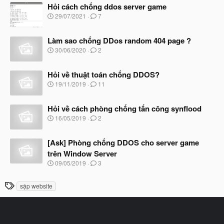
Hỏi cách chống ddos server game
y
b
N
29/07/2021
7
ắ
g
t
à
đ
Làm sao chống DDos random 404 page ?
y
ầ
b
N
30/06/2020
2
u
ắ
g
t
à
đ
Hỏi về thuật toán chống DDOS?
y
ầ
b
N
19/11/2019
11
u
ắ
g
t
à
đ
Hỏi về cách phòng chống tấn công synflood
y
ầ
b
N
16/05/2019
2
u
ắ
g
t
à
đ
[Ask] Phòng chống DDOS cho server game
y
ầ
b
trên Window Server
u
ắ
N
09/05/2019
3
t
g
đ
à
ầ
T
sập website
y
u
h
b
ắ
ẻ
t
đ