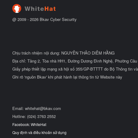
ầ
u
@ 2009 -
2026
Bkav Cyber Security
Chịu trách nhiệm nội dung: NGUYỄN THẢO DIỄM HẰNG
Địa chỉ: Tầng 2, Tòa nhà HH1, Đường Dương Đình Nghệ, Phường Cầu 
Giấy phép thiết lập mạng xã hội số 355/GP-BTTTT do Bộ Thông tin và
Ghi rõ 'nguồn Bkav' khi phát hành lại thông tin từ Website này
Email:
whitehat@bkav.com
Hotline: (024) 3763 2552
Facebook: WhiteHat
Quy định và điều khoản sử dụng