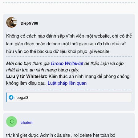
DiepNV88
Không có cách nào đánh sập vĩnh viễn một website, chỉ có thể
làm gián đoạn hoặc deface một thời gian sau đó bên chủ sở
hữu vẫn có thể backup dữ liệu khôi phục lại website.
Mời các bạn tham gia
Group WhiteHat
để thảo luận và cập
nhật tin tức an ninh mạng hàng ngày.
Lưu ý từ WhiteHat:
Kiến thức an ninh mạng để phòng chống,
không làm điều xấu.
Luật pháp liên quan
R
noogai3
e
a
c
t
C
i
chaien
o
n
trừ khi giết được Admin của site , rồi delete hết toàn bộ
s