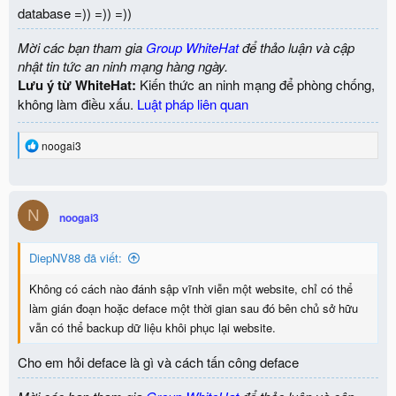
:
database =)) =)) =))
Mời các bạn tham gia
Group WhiteHat
để thảo luận và cập
nhật tin tức an ninh mạng hàng ngày.
Lưu ý từ WhiteHat:
Kiến thức an ninh mạng để phòng chống,
không làm điều xấu.
Luật pháp liên quan
R
noogai3
e
a
c
t
N
i
noogai3
o
n
DiepNV88 đã viết:
s
:
Không có cách nào đánh sập vĩnh viễn một website, chỉ có thể
làm gián đoạn hoặc deface một thời gian sau đó bên chủ sở hữu
vẫn có thể backup dữ liệu khôi phục lại website.
Cho em hỏi deface là gì và cách tấn công deface