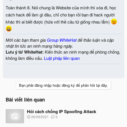
Toàn thánh 8. Nói chung là Website của mình thì xóa đi, học
cách hack để làm gì đâu, chỉ cho bạn rồi bạn đi hack người
khác thì ai biết được (hứa với thề câu từ giống nhau lắm)
Mời các bạn tham gia
Group WhiteHat
để thảo luận và cập
nhật tin tức an ninh mạng hàng ngày.
Lưu ý từ WhiteHat:
Kiến thức an ninh mạng để phòng chống,
không làm điều xấu.
Luật pháp liên quan
Bạn phải đăng nhập hoặc đăng ký để phản hồi tại đây.
Bài viết liên quan
Hỏi cách chống IP Spoofing Attack
N
26/09/2021
3
g
à