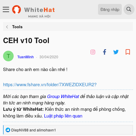
Đăng nhập
Tools
CEH v10 Tool
T
TuanMinh
30/04/2020
Share cho anh em nào cần nhé !
https://www.fshare.vn/folder/7XWEZIDXEUR2?
Mời các bạn tham gia
Group WhiteHat
để thảo luận và cập nhật
tin tức an ninh mạng hàng ngày.
Lưu ý từ WhiteHat:
Kiến thức an ninh mạng để phòng chống,
không làm điều xấu.
Luật pháp liên quan
R
DiepNV88
and
alimohavn1
e