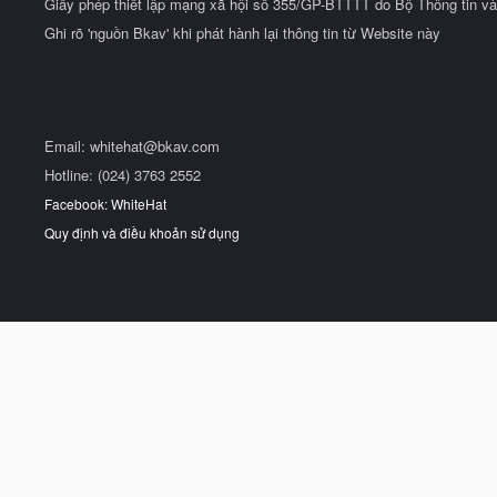
Giấy phép thiết lập mạng xã hội số 355/GP-BTTTT do Bộ Thông tin và
Ghi rõ 'nguồn Bkav' khi phát hành lại thông tin từ Website này
Email:
whitehat@bkav.com
Hotline: (024) 3763 2552
Facebook: WhiteHat
Quy định và điều khoản sử dụng