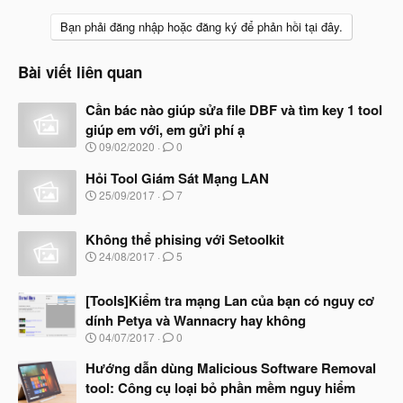
a
c
Bạn phải đăng nhập hoặc đăng ký để phản hồi tại đây.
t
i
o
Bài viết liên quan
n
s
Cần bác nào giúp sửa file DBF và tìm key 1 tool
:
giúp em với, em gửi phí ạ
N
09/02/2020
0
g
à
Hỏi Tool Giám Sát Mạng LAN
y
N
25/09/2017
7
b
g
ắ
à
t
Không thể phising với Setoolkit
y
đ
b
N
24/08/2017
5
ầ
ắ
g
u
t
à
đ
[Tools]Kiểm tra mạng Lan của bạn có nguy cơ
y
ầ
b
dính Petya và Wannacry hay không
u
ắ
N
04/07/2017
0
t
g
đ
à
Hướng dẫn dùng Malicious Software Removal
ầ
y
u
tool: Công cụ loại bỏ phần mềm nguy hiểm
b