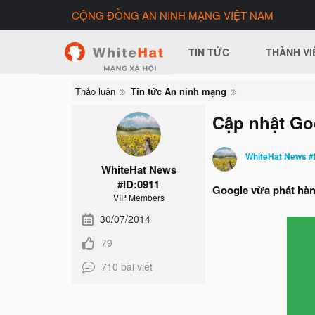
CỘNG ĐỒNG AN NINH MẠNG VIỆT NAM
TIN TỨC
THÀNH VI
Thảo luận
Tin tức An ninh mạng
Cập nhật Goo
WhiteHat News #
WhiteHat News
#ID:0911
Google vừa phát hành
VIP Members
30/07/2014
79
710 bài viết