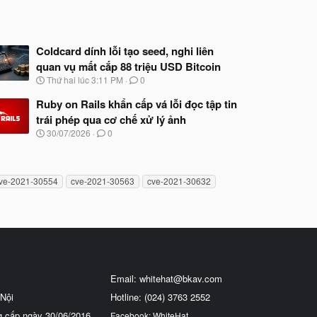
Coldcard dính lỗi tạo seed, nghi liên
quan vụ mất cắp 88 triệu USD Bitcoin
N
Thứ hai lúc 3:11 PM
0
g
à
Ruby on Rails khẩn cấp vá lỗi đọc tập tin
y
trái phép qua cơ chế xử lý ảnh
b
N
30/07/2026
0
ắ
g
t
à
đ
y
ầ
b
u
ve-2021-30554
cve-2021-30563
cve-2021-30632
ắ
t
đ
ầ
u
Email:
whitehat@bkav.com
Nội
Hotline: (024) 3763 2552
g cấp ngày 30/06/2016
Facebook: WhiteHat