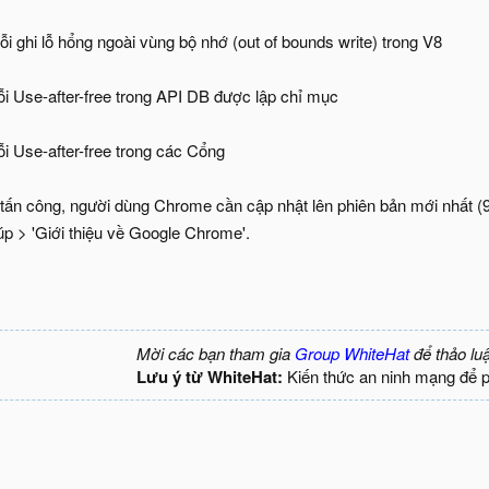
i ghi lỗ hổng ngoài vùng bộ nhớ (out of bounds write) trong V8
i Use-after-free trong API DB được lập chỉ mục
i Use-after-free trong các Cổng
bị tấn công, người dùng Chrome cần cập nhật lên phiên bản mới nhất
úp > 'Giới thiệu về Google Chrome'.
Mời các bạn tham gia
Group WhiteHat
để thảo lu
Lưu ý từ WhiteHat:
Kiến thức an ninh mạng để 