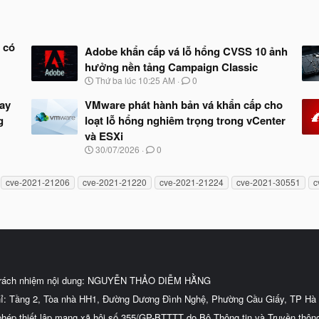
 có
Adobe khẩn cấp vá lỗ hổng CVSS 10 ảnh
hưởng nền tảng Campaign Classic
N
Thứ ba lúc 10:25 AM
0
g
à
ay
VMware phát hành bản vá khẩn cấp cho
y
g
loạt lỗ hổng nghiêm trọng trong vCenter
b
và ESXi
ắ
t
N
30/07/2026
0
đ
g
ầ
à
u
cve-2021-21206
cve-2021-21220
cve-2021-21224
cve-2021-30551
c
y
b
ắ
t
đ
ầ
u
trách nhiệm nội dung: NGUYỄN THẢO DIỄM HẰNG
hỉ: Tầng 2, Tòa nhà HH1, Đường Dương Đình Nghệ, Phường Cầu Giấy, TP Hà 
phép thiết lập mạng xã hội số 355/GP-BTTTT do Bộ Thông tin và Truyền thôn