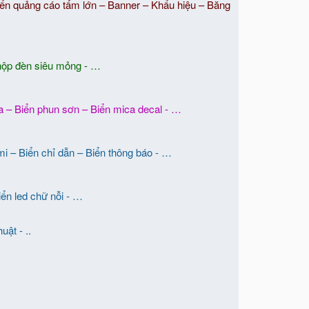
– Biển quảng cáo tấm lớn – Banner – Khẩu hiệu – Băng
 hộp đèn siêu mỏng - …
 – Biển phun sơn – Biển mica decal - …
i – Biển chỉ dẫn – Biển thông báo - …
iển led chữ nỗi - …
ật - ..