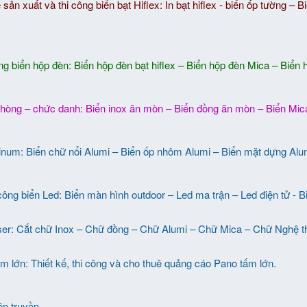
ế sản xuất và thi công biển bạt Hiflex: In bạt hiflex - biển ốp tường 
ông biển hộp đèn: Biển hộp đèn bạt hiflex – Biển hộp đèn Mica – Biển
hòng – chức danh: Biển inox ăn mòn – Biển đồng ăn mòn – Biển Mica
um: Biển chữ nổi Alumi – Biển ốp nhôm Alumi – Biển mặt dựng Alum
 công biển Led: Biển màn hình outdoor – Led ma trận – Led điện tử - B
r: Cắt chữ Inox – Chữ đồng – Chữ Alumi – Chữ Mica – Chữ Nghệ thu
 lớn: Thiết kế, thi công và cho thuê quảng cáo Pano tấm lớn.
n truyền.