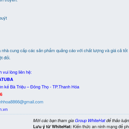
buýt
à nhà cung cấp các sản phẩm quảng cáo với chất lượng và giá cả tốt
t đối.
 vui lòng liên hệ:
ATUBA
ên kế Bà Triệu – Đông Thọ - TP.Thanh Hóa
86
nhhoa8866@gmail.com
m.vn
Mời các bạn tham gia
Group WhiteHat
để thảo luận
Lưu ý từ WhiteHat:
Kiến thức an ninh mạng để ph