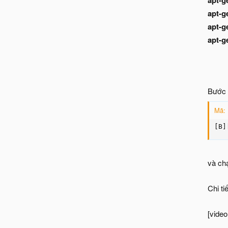
apt-g
apt-g
apt-g
apt-g
Bước 2
Mã:
[B]
và chạ
Chi ti
[vide