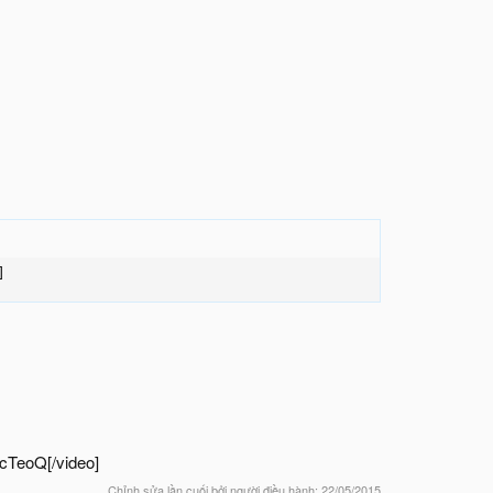
]
cTeoQ[/video]
Chỉnh sửa lần cuối bởi người điều hành:
22/05/2015