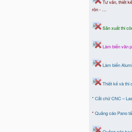
Tư vấn, thiết k
rôn - …
Sản xuất thi c
Làm biển văn p
Làm biển Alumin
Thiết kế và thi
*
Cắt chữ CNC – Lase
*
Quảng cáo Pano tấm
Quảng cáo tuyê