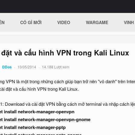
ÊN
CÓ GÌ MỚI
VIDEO
WARGAME
VINH
 đặt và cấu hình VPN trong Kali Linux
DDos
10/05/2014
14.188 Lượt xem
ng VPN là một trong những cách giúp bạn trở nên "vô danh" trên Inte
ài đặt và cấu hình VPN trong Kali Linux.
1: Download và cài đặt VPN bằng cách mở terminal và nhập cách lệ
et install network-manager-openvpn
et install network-manager-openvpn-gnome
et install network-manager-pptp