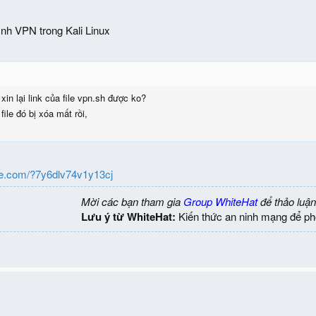
ình VPN trong Kali Linux
:
in lại link của file vpn.sh được ko?
file đó bị xóa mất rồi,
re.com/?7y6dlv74v1y13cj
Mời các bạn tham gia
Group WhiteHat
để thảo luận
Lưu ý từ WhiteHat:
Kiến thức an ninh mạng để ph