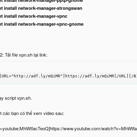
et install network-manager-pptp-gnome
et install network-manager-strongswan
et install network-manager-vpnc
et install network-manager-vpnc-gnome
: Tải file vpn.sh tại link:
[URL="http://adf.ly/mQiMR"]https://adf.ly/mQiMR[/URL][/B
y script vpn.sh.
ết các bạn có thể xem video sau:
o=youtube;MhWtfacTeoQ]https://www.youtube.com/watch?v=MhWtfa