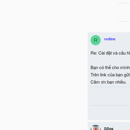
redline
R
Re: Cài đặt và cấu h
Bạn có thể cho mình x
Trên link của bạn gửi 
Cảm ơn bạn nhiều.
DDos