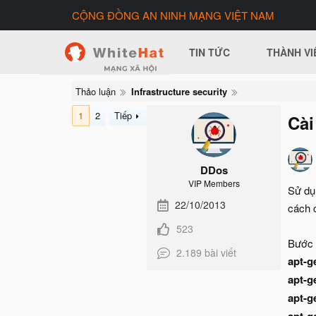
CỘNG ĐỒNG AN NINH MẠNG VIỆT NAM
TIN TỨC
THÀNH VI
Thảo luận
Infrastructure security
1
2
Tiếp
Cài
DDos
VIP Members
Sử dụ
22/10/2013
cách c
523
Bước 
2.189 bài viết
apt-g
apt-g
apt-g