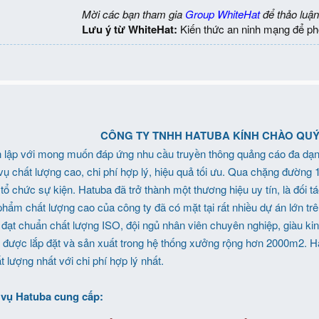
Mời các bạn tham gia
Group WhiteHat
để thảo luận
Lưu ý từ WhiteHat:
Kiến thức an ninh mạng để ph
CÔNG TY TNHH HATUBA KÍNH CHÀO QU
ập với mong muốn đáp ứng nhu cầu truyền thông quảng cáo đa dạng 
 vụ chất lượng cao, chi phí hợp lý, hiệu quả tối ưu. Qua chặng đường
 tổ chức sự kiện. Hatuba đã trở thành một thương hiệu uy tín, là đối 
phẩm chất lượng cao của công ty đã có mặt tại rất nhiều dự án lớn tr
ý đạt chuẩn chất lượng ISO, đội ngủ nhân viên chuyên nghiệp, giàu kin
 được lắp đặt và sản xuất trong hệ thống xưởng rộng hơn 2000m2.
lượng nhất với chi phí hợp lý nhất.
 vụ Hatuba cung cấp: