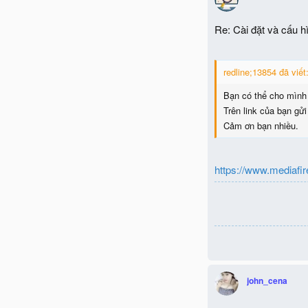
Re: Cài đặt và cấu h
redline;13854 đã viết
Bạn có thể cho mình x
Trên link của bạn gửi 
Cảm ơn bạn nhiều.
https://www.mediafi
john_cena