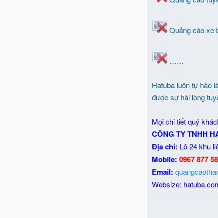
Quảng cáo xe 
……
Hatuba luôn tự hào l
được sự hài lòng tuyệ
Mọi chi tiết quý khách
CÔNG TY TNHH H
Địa chỉ:
Lô 24 khu li
Mobile:
0967 877 5
Email:
quangcaotha
Websize: hatuba.co