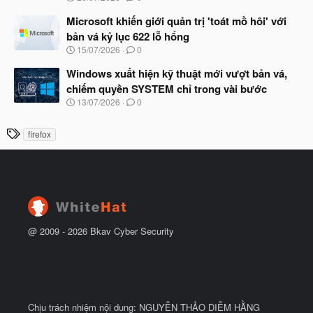
g
t
à
Microsoft khiến giới quản trị 'toát mồ hôi' với
đ
y
ầ
bản vá kỷ lục 622 lỗ hổng
b
u
N
15/07/2026
0
ắ
g
t
à
Windows xuất hiện kỹ thuật mới vượt bản vá,
đ
y
ầ
chiếm quyền SYSTEM chỉ trong vài bước
b
u
N
13/07/2026
0
ắ
g
t
à
đ
T
firefox
y
ầ
h
b
u
ắ
ẻ
t
đ
ầ
u
@ 2009 -
2026
Bkav Cyber Security
Chịu trách nhiệm nội dung: NGUYỄN THẢO DIỄM HẰNG