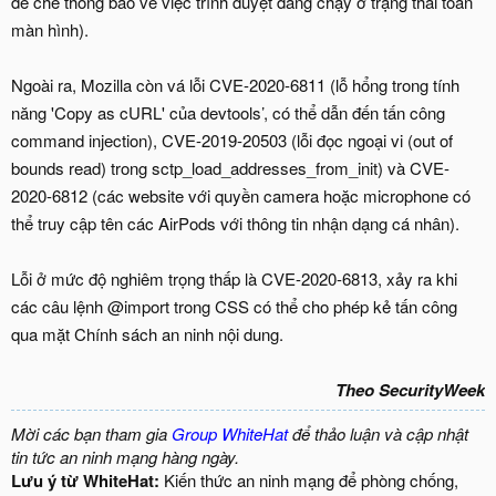
để che thông báo về việc trình duyệt đang chạy ở trạng thái toàn
màn hình).
Ngoài ra, Mozilla còn vá lỗi CVE-2020-6811 (lỗ hổng trong tính
năng 'Copy as cURL' của devtools’, có thể dẫn đến tấn công
command injection), CVE-2019-20503 (lỗi đọc ngoại vi (out of
bounds read) trong sctp_load_addresses_from_init) và CVE-
2020-6812 (các website với quyền camera hoặc microphone có
thể truy cập tên các AirPods với thông tin nhận dạng cá nhân).
Lỗi ở mức độ nghiêm trọng thấp là CVE-2020-6813, xảy ra khi
các câu lệnh @import trong CSS có thể cho phép kẻ tấn công
qua mặt Chính sách an ninh nội dung.
Theo SecurityWeek
Mời các bạn tham gia
Group WhiteHat
để thảo luận và cập nhật
tin tức an ninh mạng hàng ngày.
Lưu ý từ WhiteHat:
Kiến thức an ninh mạng để phòng chống,