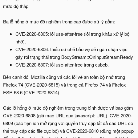
mức độ thấp.
Ba lỗ hổng ở mức độ nghiêm trọng cao được xử lý gồm:
CVE-2020-6805: lỗi use-after-free (lỗi trong khâu xử lý bộ
nhớ).
CVE-2020-6806: thiếu cơ chế bảo vệ để ngăn chặn việc
gây rối trạng thái trong BodyStream::OnInputStreamReady
CVE-2020-6807: lỗi use-after-free trong cubeb.
Bên cạnh đó, Mozilla cũng vá các lỗi về an toàn bộ nhớ trong
Firefox 74 (CVE-2020-6815) và trong cả Firefox 74 và Firefox
ESR 68.6 (CVE-2020-6814).
Các lỗ hổng ở mức độ nghiêm trọng trung bình được vá bao gồm
CVE-2020-6808 (giả mạo URL qua javascript: URL), CVE-2020-
6809 (các tiện ích mở rộng với quyền truy cập tất cả các URL có
thể truy cập các file cục bộ) và CVE-2020-6810 (dùng một popup