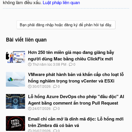
không làm điều xấu.
Luật pháp liên quan
Bạn phải đăng nhập hoặc đăng ký để phản hồi tại đây.
Bài viết liên quan
Hơn 250 tên miền giả mạo đang giăng bẫy
người dùng Mac bằng chiêu ClickFix mới
N
Thứ năm lúc 3:08 PM
0
g
à
VMware phát hành bản vá khẩn cấp cho loạt lỗ
y
hổng nghiêm trọng trong vCenter và ESXi
b
N
30/07/2026
0
ắ
g
t
à
Lỗ hổng Azure DevOps cho phép "đầu độc" AI
đ
y
ầ
Agent bằng comment ẩn trong Pull Request
b
u
N
24/07/2026
0
ắ
g
t
à
Email chỉ cần mở là dính mã độc: Lỗ hổng mới
đ
y
ầ
trên Zimbra đã có bản vá
b
u
N
20/07/2026
0
ắ