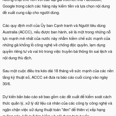
Google trong cách các hãng này kiếm tiền và lựa chọn nội dung
đề xuất cung cấp cho người dùng.
Các quy định mới của Ủy ban Cạnh tranh và Người tiêu dùng
Australia (ACCC), nếu được ban hành, sẽ là một trong những nỗ
lực mạnh mẽ nhất của nước này nhằm kiềm chế sức mạnh của
những gã khổng lồ công nghệ về chống độc quyền, lạm dụng
quyền riêng tư và vai trò trong việc truyền bá thông tin sai lệch và
nội dung thù địch.
Sau một cuộc điều tra kéo dài 18 tháng về sức mạnh của các nền
tảng kỹ thuật số, ACCC sẽ đưa ra báo cáo cuối cùng vào ngày
30/6.
Dự kiến bản báo cáo sẽ bao gồm các đề xuất để kiểm soát cách
thức quản lý, xử lý dữ liệu cá nhân của các công ty công nghệ và
ngặn chặn việc sử dụng thuật toán "đen" để thiên vị xếp hạng
quảng cáo, kết quả tìm kiếm và nội dung trực tuyến.