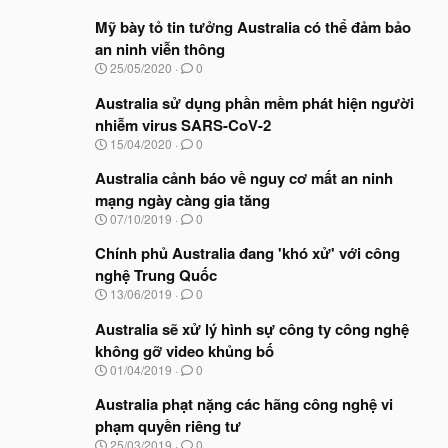
Mỹ bày tỏ tin tưởng Australia có thể đảm bảo
an ninh viễn thông
N
25/05/2020
0
g
à
Australia sử dụng phần mềm phát hiện người
y
nhiễm virus SARS-CoV-2
b
N
15/04/2020
0
ắ
g
t
à
Australia cảnh báo về nguy cơ mất an ninh
đ
y
ầ
mạng ngày càng gia tăng
b
u
N
07/10/2019
0
ắ
g
t
à
Chính phủ Australia đang 'khó xử' với công
đ
y
ầ
nghệ Trung Quốc
b
u
N
13/06/2019
0
ắ
g
t
à
Australia sẽ xử lý hình sự công ty công nghệ
đ
y
ầ
không gỡ video khủng bố
b
u
N
01/04/2019
0
ắ
g
t
à
Australia phạt nặng các hãng công nghệ vi
đ
y
ầ
phạm quyền riêng tư
b
u
N
25/03/2019
0