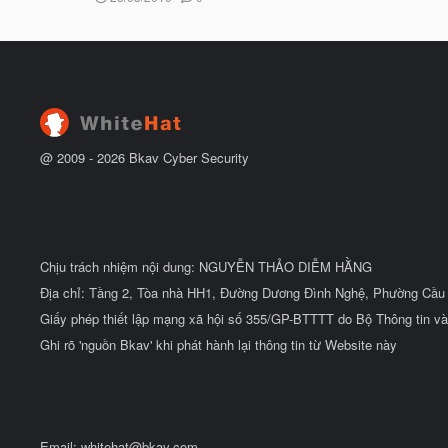
ắ
g
t
à
đ
y
ầ
b
u
ắ
t
đ
ầ
u
@ 2009 -
2026
Bkav Cyber Security
Chịu trách nhiệm nội dung: NGUYỄN THẢO DIỄM HẰNG
Địa chỉ: Tầng 2, Tòa nhà HH1, Đường Dương Đình Nghệ, Phường Cầu 
Giấy phép thiết lập mạng xã hội số 355/GP-BTTTT do Bộ Thông tin và
Ghi rõ 'nguồn Bkav' khi phát hành lại thông tin từ Website này
Email:
whitehat@bkav.com