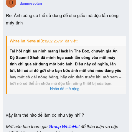
D
dammevotan
Re: Ảnh cũng có thể sử dụng để che giấu mã độc tấn công
máy tính
WhiteHat News #ID:1202;25761 đã viết:
Tại hội nghị an ninh mạng Hack In The Box, chuyên gia Ấn
Độ Saumil Shah đã minh họa cách tấn công vào một máy
tính chỉ qua sử dụng một bức ảnh. Điều này có nghĩa, lần
tới, khi có ai đó gửi cho bạn bức ảnh một chú mèo đáng yêu
hay một cô gái nóng bỏng, hãy cẩn thận trước khi mở xem –
bởi nó có thể ẩn chứa mã độc tấn công thiết bị của bạn.
Nhấn để mở rộng...
vậy làm thế nào để làm dc như vậy nhỉ ?
Mời các bạn tham gia
Group WhiteHat
để thảo luận và cập