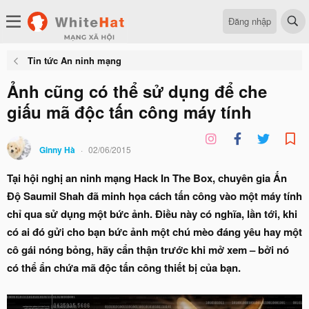
Đăng nhập
Tin tức An ninh mạng
Ảnh cũng có thể sử dụng để che
giấu mã độc tấn công máy tính
Ginny Hà
02/06/2015
Tại hội nghị an ninh mạng Hack In The Box, chuyên gia Ấn
Độ Saumil Shah đã minh họa cách tấn công vào một máy tính
chỉ qua sử dụng một bức ảnh. Điều này có nghĩa, lần tới, khi
có ai đó gửi cho bạn bức ảnh một chú mèo đáng yêu hay một
cô gái nóng bỏng, hãy cẩn thận trước khi mở xem – bởi nó
có thể ẩn chứa mã độc tấn công thiết bị của bạn.