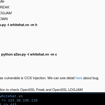
dle
 FREAK
 LOGJAM
DROWN
.py -t whitehat.vn -m h
:
python a2sv.py -t whitehat.vn -m c
s vulnerable is CCS Injection. We can see detail
here
about bug.
 option to check OpenSSL Freak and OpenSSL LOGJAM