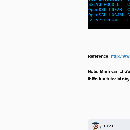
Reference​:
http://www
Note: Mình vẫn chưa
thiện lun tutorial này
DDos