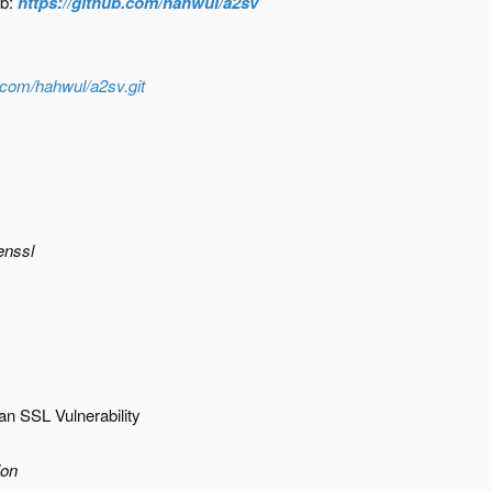
b:
https://github.com/hahwul/a2sv
b.com/hahwul/a2sv.git
enssl
an SSL Vulnerability
ion