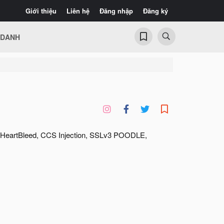
Giới thiệu
Liên hệ
Đăng nhập
Đăng ký
 DANH
site HeartBleed, CCS Injection, SSLv3 POODLE,