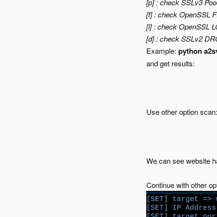
[p] : check SSLv3 Poo
[f] : check OpenSSL
[l] : check OpenSSL
[d] : check SSLv2 
Example:
python a2sv
and get results:
Use other option scan
We can see website ha
Continue with other