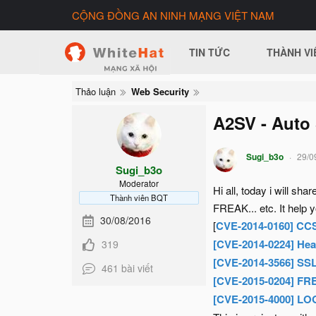
CỘNG ĐỒNG AN NINH MẠNG VIỆT NAM
TIN TỨC
THÀNH VI
Thảo luận
Web Security
A2SV - Auto 
Sugi_b3o
29/0
Sugi_b3o
Moderator
Hi all, today i will s
Thành viên BQT
FREAK... etc. It help y
30/08/2016
[
CVE-2014-0160] CCS
[CVE-2014-0224] Hea
319
[CVE-2014-3566] S
461 bài viết
[CVE-2015-0204] FR
[CVE-2015-4000] LO