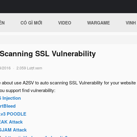
ÊN
CÓ GÌ MỚI
VIDEO
WARGAME
VINH
Scanning SSL Vulnerability
9/2016
2.059 Lượt xem
hare about use A2SV to auto scanning SSL Vulnerability for your web
ou support find vulnerability:
 Injection
rtBleed
SLv3 POODLE
EAK Attack
GJAM Attack