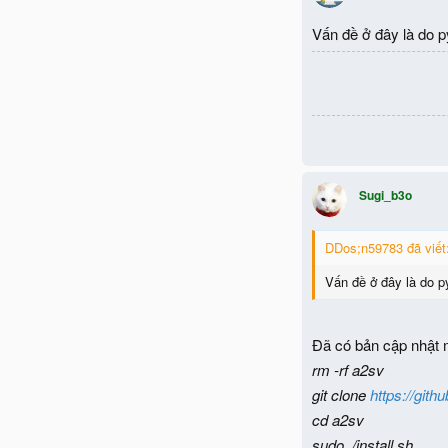
Vấn đề ở đây là do 
Sugi_b3o
DDos;n59783 đã viết
Vấn đề ở đây là do 
Đã có bản cập nhật mớ
rm -rf a2sv
git clone
https://git
cd a2sv
sudo ./install.sh