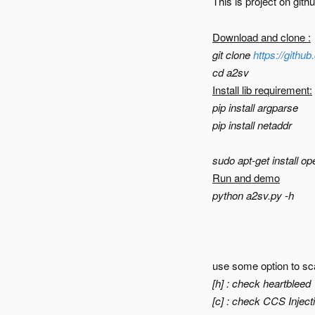
This is project on githu
Download and clone :
git clone
https://githu
cd a2sv
Install lib requirement:
pip install argparse
pip install netaddr
sudo apt-get install op
Run and demo
python a2sv.py -h
use some option to sc
[h] : check heartbleed
[c] : check CCS Inject