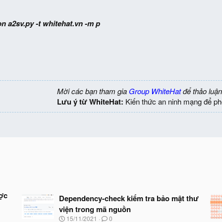
n a2sv.py -t whitehat.vn -m p
Mời các bạn tham gia
Group WhiteHat
để thảo luận
Lưu ý từ WhiteHat:
Kiến thức an ninh mạng để ph
ược
Dependency-check kiểm tra bảo mật thư
viện trong mã nguồn
N
15/11/2021
0