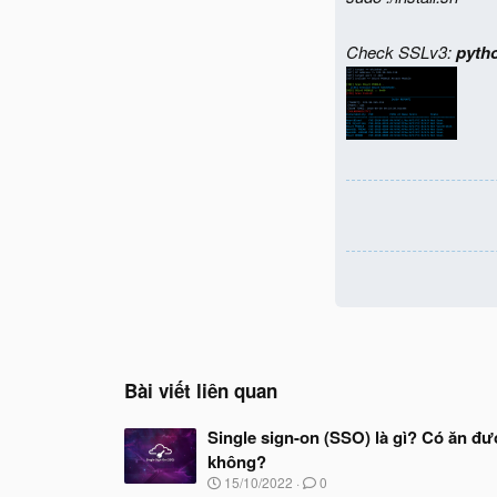
Check SSLv3:
pytho
Bài viết liên quan
Single sign-on (SSO) là gì? Có ăn đ
không?
N
15/10/2022
0