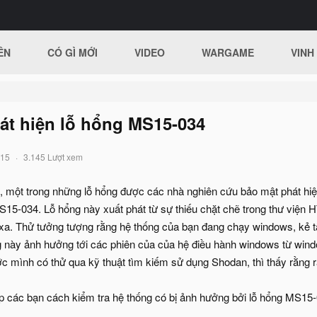
ÊN
CÓ GÌ MỚI
VIDEO
WARGAME
VINH
át hiện lỗ hổng MS15-034
015
3.145 Lượt xem
, một trong những lỗ hổng được các nhà nghiên cứu bảo mật phát hiệ
15-034. Lỗ hổng này xuất phát từ sự thiếu chặt chẽ trong thư viện H
xa. Thử tưởng tượng rằng hệ thống của bạn đang chạy windows, kẻ tấn
g này ảnh hưởng tới các phiên của của hệ điều hành windows từ wi
 mình có thử qua kỹ thuật tìm kiếm sử dụng Shodan, thì thấy rằng rất
úp các bạn cách kiểm tra hệ thống có bị ảnh hưởng bởi lỗ hổng MS1