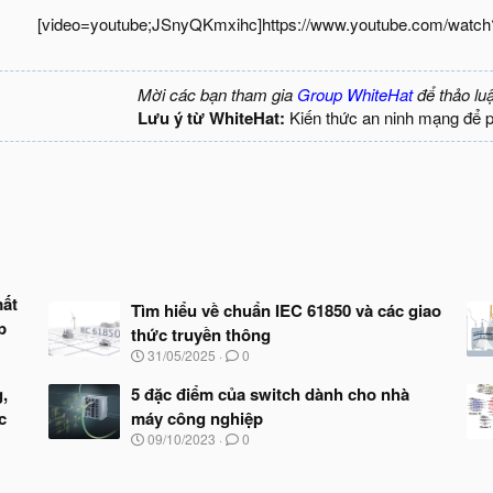
[video=youtube;JSnyQKmxihc]https://www.youtube.com/watc
Mời các bạn tham gia
Group WhiteHat
để thảo lu
Lưu ý từ WhiteHat:
Kiến thức an ninh mạng để 
mất
Tìm hiểu về chuẩn IEC 61850 và các giao
p
thức truyền thông
N
31/05/2025
0
g
à
,
5 đặc điểm của switch dành cho nhà
y
c
máy công nghiệp
b
N
09/10/2023
0
ắ
g
t
à
đ
y