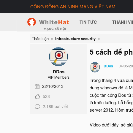
CỘNG ĐỒNG AN NINH MẠNG VIỆT NAM
TIN TỨC
THÀNH VI
Thảo luận
Infrastructure security
5 cách để ph
DDos
04/05/2
DDos
VIP Members
Trong tháng 4 vừa qua
22/10/2013
dụng windows đó là MS
cuộc tấn công Dos từ 
523
là khôn lường. Lỗ hổn
2.189 bài viết
server 2012. Hôm trước
Video dưới đây, sẽ gi