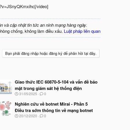
h?v=JSnyQKmxihc[/video]
ận và cập nhật tin tức an ninh mạng hàng ngày.
phòng chống, không làm điều xấu.
Luật pháp liên quan
Bạn phải đăng nhập hoặc đăng ký để phản hồi tại đây.
Giao thức IEC 60870-5-104 và vấn đề bảo
mật trong giám sát hệ thống điện
N
31/05/2025
0
g
à
Nghiên cứu về botnet Mirai - Phần 5
y
Điều tra sớm thông tin về mạng botnet
b
N
20/12/2020
0
ắ
g
t
à
đ
y