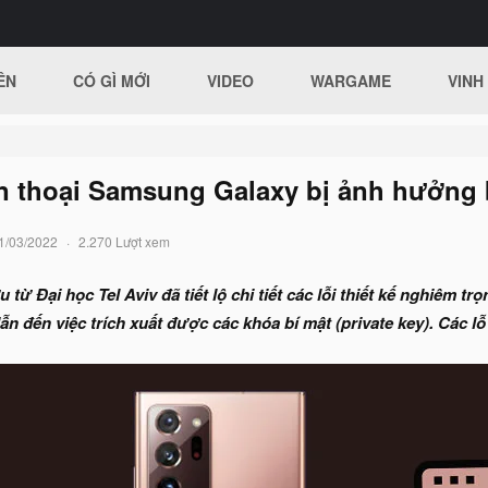
ÊN
CÓ GÌ MỚI
VIDEO
WARGAME
VINH
ện thoại Samsung Galaxy bị ảnh hưởng b
1/03/2022
2.270 Lượt xem
từ Đại học Tel Aviv đã tiết lộ chi tiết các lỗi thiết kế nghiêm t
n đến việc trích xuất được các khóa bí mật (private key). Các lỗ