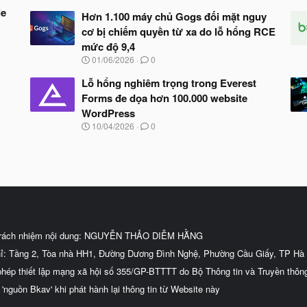
le
Hơn 1.100 máy chủ Gogs đối mặt nguy
cơ bị chiếm quyền từ xa do lỗ hổng RCE
mức độ 9,4
N
01/06/2026
0
g
à
Lỗ hổng nghiêm trọng trong Everest
y
Forms đe dọa hơn 100.000 website
b
WordPress
ắ
t
N
10/04/2026
0
đ
g
ầ
à
u
y
b
ắ
t
đ
ầ
u
trách nhiệm nội dung: NGUYỄN THẢO DIỄM HẰNG
hỉ: Tầng 2, Tòa nhà HH1, Đường Dương Đình Nghệ, Phường Cầu Giấy, TP Hà 
phép thiết lập mạng xã hội số 355/GP-BTTTT do Bộ Thông tin và Truyền thôn
 'nguồn Bkav' khi phát hành lại thông tin từ Website này