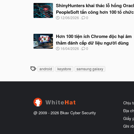
ShinyHunters khai thác lỗ hổng Orac
PeopleSoft tấn công hơn 100 tổ chức
N
12/06/2026
0
g
à
y
Hơn 100 tiện ích Chrome độc hại âm
b
ắ
thầm đánh cắp dữ liệu người dùng
t
N
16/04/2026
0
đ
g
ầ
à
u
y
b
T
android
keystore
samsung galaxy
ắ
h
t
ẻ
đ
ầ
u
Chịu 
Địa c
@ 2009 -
2026
Bkav Cyber Security
Giấy 
Ghi rõ