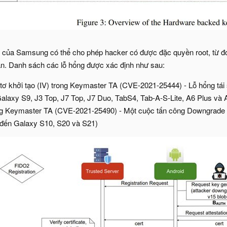
g của Samsung có thể cho phép hacker có được đặc quyền root, từ đ
àn. Danh sách các lỗ hổng được xác định như sau:
-tơ khởi tạo (IV) trong Keymaster TA (CVE-2021-25444) - Lỗ hổng 
alaxy S9, J3 Top, J7 Top, J7 Duo, TabS4, Tab-A-S-Lite, A6 Plus và 
g Keymaster TA (CVE-2021-25490) - Một cuộc tấn công Downgrade
 đến Galaxy S10, S20 và S21)