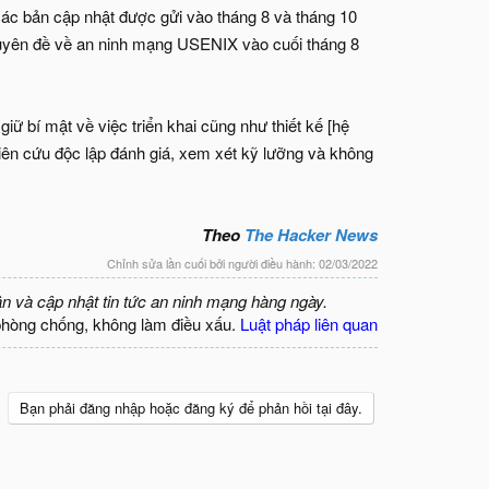
 các bản cập nhật được gửi vào tháng 8 và tháng 10
 chuyên đề về an ninh mạng USENIX vào cuối tháng 8
bí mật về việc triển khai cũng như thiết kế [hệ
hiên cứu độc lập đánh giá, xem xét kỹ lưỡng và không
Theo
The Hacker News
Chỉnh sửa lần cuối bởi người điều hành:
02/03/2022
ận và cập nhật tin tức an ninh mạng hàng ngày.
phòng chống, không làm điều xấu.
Luật pháp liên quan
Bạn phải đăng nhập hoặc đăng ký để phản hồi tại đây.