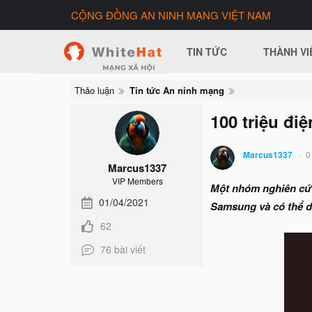
CỘNG ĐỒNG AN NINH MẠNG VIỆT NAM
TIN TỨC
THÀNH VI
Thảo luận
Tin tức An ninh mạng
100 triệu đi
Marcus1337
0
Marcus1337
VIP Members
Một nhóm nghiên cứu 
01/04/2021
Samsung và có thể dẫ
62
76 bài viết