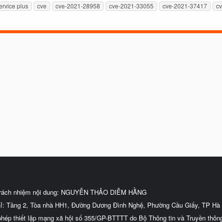
ervice plus
cve
cve-2021-28958
cve-2021-33055
cve-2021-37417
c
trách nhiệm nội dung: NGUYỄN THẢO DIỄM HẰNG
hỉ: Tầng 2, Tòa nhà HH1, Đường Dương Đình Nghệ, Phường Cầu Giấy, TP Hà 
phép thiết lập mạng xã hội số 355/GP-BTTTT do Bộ Thông tin và Truyền thôn