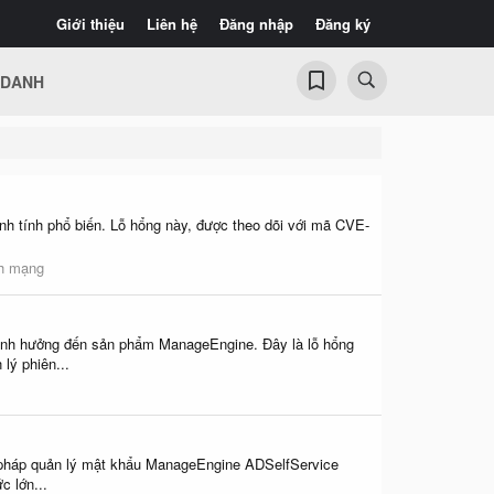
Giới thiệu
Liên hệ
Đăng nhập
Đăng ký
 DANH
nh tính phổ biến. Lỗ hổng này, được theo dõi với mã CVE-
nh mạng
ảnh hưởng đến sản phẩm ManageEngine. Đây là lỗ hổng
lý phiên...
i pháp quản lý mật khẩu ManageEngine ADSelfService
c lớn...