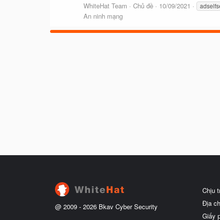
WhiteHat Team
Chủ đề
10/09/2021
adselfs
An ninh mạng
Chịu 
Địa c
@ 2009 -
2026
Bkav Cyber Security
Giấy 