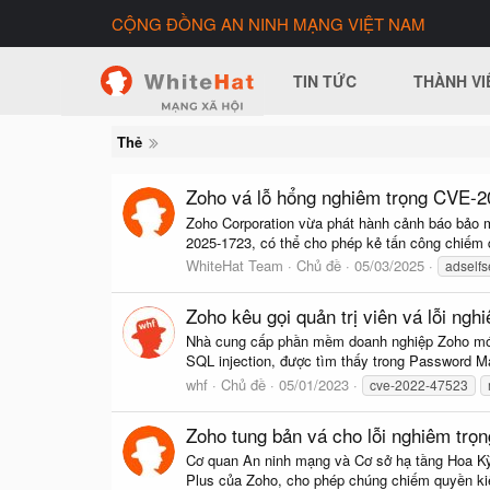
CỘNG ĐỒNG AN NINH MẠNG VIỆT NAM
TIN TỨC
THÀNH VI
Thẻ
Zoho vá lỗ hổng nghiêm trọng CVE-2
Zoho Corporation vừa phát hành cảnh báo bảo m
2025-1723, có thể cho phép kẻ tấn công chiếm qu
WhiteHat Team
Chủ đề
05/03/2025
adselfs
Zoho kêu gọi quản trị viên vá lỗi ng
Nhà cung cấp phần mềm doanh nghiệp Zoho mới
SQL injection, được tìm thấy trong Password M
whf
Chủ đề
05/01/2023
cve-2022-47523
Zoho tung bản vá cho lỗi nghiêm trọ
Cơ quan An ninh mạng và Cơ sở hạ tầng Hoa Kỳ 
Plus của Zoho, cho phép chúng chiếm quyền kiể