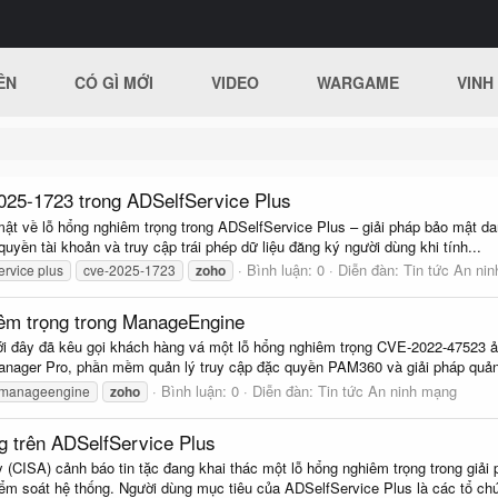
ÊN
CÓ GÌ MỚI
VIDEO
WARGAME
VINH
025-1723 trong ADSelfService Plus
ật về lỗ hổng nghiêm trọng trong ADSelfService Plus – giải pháp bảo mật da
yền tài khoản và truy cập trái phép dữ liệu đăng ký người dùng khi tính...
Bình luận: 0
Diễn đàn:
Tin tức An ni
ervice plus
cve-2025-1723
zoho
hiêm trọng trong ManageEngine
 đây đã kêu gọi khách hàng vá một lỗ hổng nghiêm trọng CVE-2022-47523 
anager Pro, phần mềm quản lý truy cập đặc quyền PAM360 và giải pháp quản 
Bình luận: 0
Diễn đàn:
Tin tức An ninh mạng
manageengine
zoho
ng trên ADSelfService Plus
(CISA) cảnh báo tin tặc đang khai thác một lỗ hổng nghiêm trọng trong giả
m soát hệ thống. Người dùng mục tiêu của ADSelfService Plus là các tổ chứ