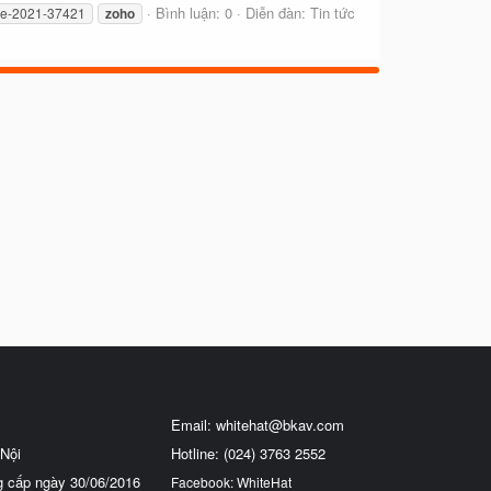
Bình luận: 0
Diễn đàn:
Tin tức
ve-2021-37421
zoho
Email:
whitehat@bkav.com
Nội
Hotline: (024) 3763 2552
g cấp ngày 30/06/2016
Facebook: WhiteHat