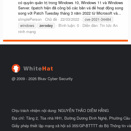
có quyền quản trị trong Windows 10, Windows 11 và Windows
Server. 0patch hiện đã công bố các bản vá để hoạt động song
song với Patch Tuesday tháng 3 năm 2022 từ Microsoft và...
sImplePerson
Chủ đề
22/03/2022
cve-2021-34484
Bình luận: 0
Diễn đàn:
Tin tức An
windows
zeroday
ninh mạng
@ 2009 -
2026
Bkav Cyber Security
Chịu trách nhiệm nội dung: NGUYỄN THẢO DIỄM HẰNG
Địa chỉ: Tầng 2, Tòa nhà HH1, Đường Dương Đình Nghệ, Phường Cầu 
Giấy phép thiết lập mạng xã hội số 355/GP-BTTTT do Bộ Thông tin và