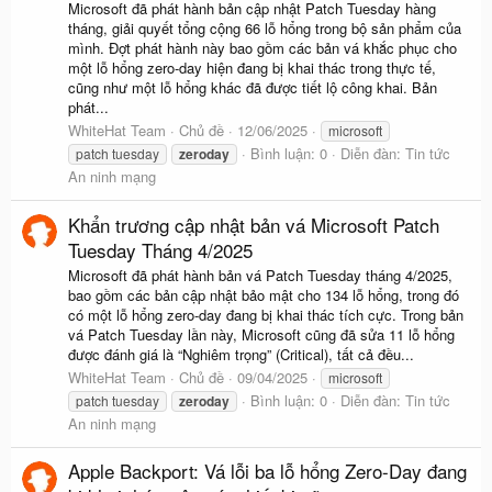
Microsoft đã phát hành bản cập nhật Patch Tuesday hàng
tháng, giải quyết tổng cộng 66 lỗ hổng trong bộ sản phẩm của
mình. Đợt phát hành này bao gồm các bản vá khắc phục cho
một lỗ hổng zero-day hiện đang bị khai thác trong thực tế,
cũng như một lỗ hổng khác đã được tiết lộ công khai. Bản
phát...
WhiteHat Team
Chủ đề
12/06/2025
microsoft
Bình luận: 0
Diễn đàn:
Tin tức
patch tuesday
zeroday
An ninh mạng
Khẩn trương cập nhật bản vá Microsoft Patch
Tuesday Tháng 4/2025
Microsoft đã phát hành bản vá Patch Tuesday tháng 4/2025,
bao gồm các bản cập nhật bảo mật cho 134 lỗ hổng, trong đó
có một lỗ hổng zero-day đang bị khai thác tích cực. Trong bản
vá Patch Tuesday lần này, Microsoft cũng đã sửa 11 lỗ hổng
được đánh giá là “Nghiêm trọng” (Critical), tất cả đều...
WhiteHat Team
Chủ đề
09/04/2025
microsoft
Bình luận: 0
Diễn đàn:
Tin tức
patch tuesday
zeroday
An ninh mạng
Apple Backport: Vá lỗi ba lỗ hổng Zero-Day đang