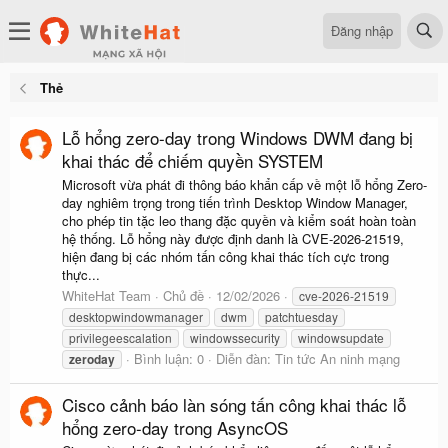
Đăng nhập
Thẻ
Lỗ hổng zero-day trong Windows DWM đang bị
khai thác để chiếm quyền SYSTEM
Microsoft vừa phát đi thông báo khẩn cấp về một lỗ hổng Zero-
day nghiêm trọng trong tiến trình Desktop Window Manager,
cho phép tin tặc leo thang đặc quyền và kiểm soát hoàn toàn
hệ thống. Lỗ hổng này được định danh là CVE-2026-21519,
hiện đang bị các nhóm tấn công khai thác tích cực trong
thực...
WhiteHat Team
Chủ đề
12/02/2026
cve-2026-21519
desktopwindowmanager
dwm
patchtuesday
privilegeescalation
windowssecurity
windowsupdate
Bình luận: 0
Diễn đàn:
Tin tức An ninh mạng
zeroday
Cisco cảnh báo làn sóng tấn công khai thác lỗ
hổng zero-day trong AsyncOS