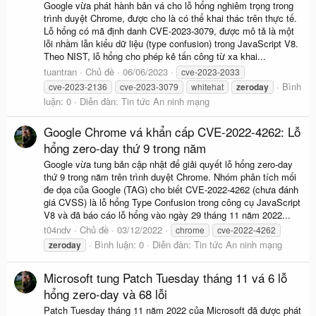
Google vừa phát hành bản vá cho lỗ hổng nghiêm trọng trong
trình duyệt Chrome, được cho là có thể khai thác trên thực tế.
Lỗ hổng có mã định danh CVE-2023-3079, được mô tả là một
lỗi nhầm lẫn kiểu dữ liệu (type confusion) trong JavaScript V8.
Theo NIST, lỗ hổng cho phép kẻ tấn công từ xa khai...
tuantran
Chủ đề
06/06/2023
cve-2023-2033
Bình
cve-2023-2136
cve-2023-3079
whitehat
zeroday
luận: 0
Diễn đàn:
Tin tức An ninh mạng
Google Chrome vá khẩn cấp CVE-2022-4262: Lỗ
hổng zero-day thứ 9 trong năm
Google vừa tung bản cập nhật để giải quyết lỗ hổng zero-day
thứ 9 trong năm trên trình duyệt Chrome. Nhóm phân tích mối
đe dọa của Google (TAG) cho biết CVE-2022-4262 (chưa đánh
giá CVSS) là lỗ hổng Type Confusion trong công cụ JavaScript
V8 và đã báo cáo lỗ hổng vào ngày 29 tháng 11 năm 2022...
t04ndv
Chủ đề
03/12/2022
chrome
cve-2022-4262
Bình luận: 0
Diễn đàn:
Tin tức An ninh mạng
zeroday
Microsoft tung Patch Tuesday tháng 11 vá 6 lỗ
hổng zero-day và 68 lỗi
Patch Tuesday tháng 11 năm 2022 của Microsoft đã được phát