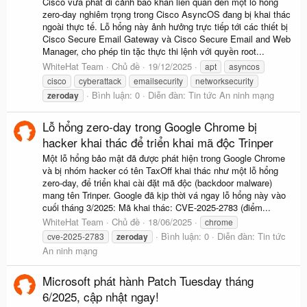
Cisco vừa phát đi cảnh báo khẩn liên quan đến một lỗ hổng
zero-day nghiêm trọng trong Cisco AsyncOS đang bị khai thác
ngoài thực tế. Lỗ hổng này ảnh hưởng trực tiếp tới các thiết bị
Cisco Secure Email Gateway và Cisco Secure Email and Web
Manager, cho phép tin tặc thực thi lệnh với quyền root...
WhiteHat Team
Chủ đề
19/12/2025
apt
asyncos
cisco
cyberattack
emailsecurity
networksecurity
Bình luận: 0
Diễn đàn:
Tin tức An ninh mạng
zeroday
Lỗ hổng zero-day trong Google Chrome bị
hacker khai thác để triển khai mã độc Trinper
Một lỗ hổng bảo mật đã được phát hiện trong Google Chrome
và bị nhóm hacker có tên TaxOff khai thác như một lỗ hổng
zero-day, để triển khai cài đặt mã độc (backdoor malware)
mang tên Trinper. Google đã kịp thời vá ngay lỗ hổng này vào
cuối tháng 3/2025: Mã khai thác: CVE-2025-2783 (điểm...
WhiteHat Team
Chủ đề
18/06/2025
chrome
Bình luận: 0
Diễn đàn:
Tin tức
cve-2025-2783
zeroday
An ninh mạng
Microsoft phát hành Patch Tuesday tháng
6/2025, cập nhật ngay!