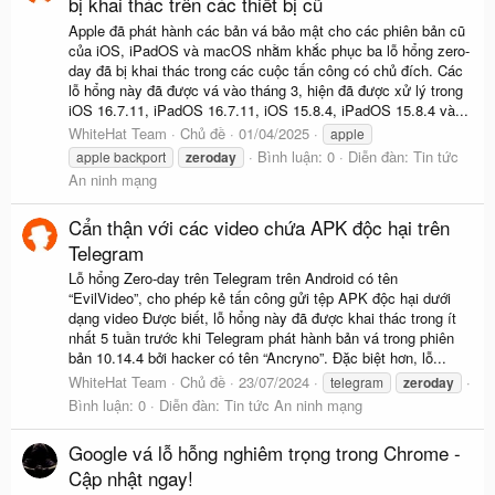
bị khai thác trên các thiết bị cũ
Apple đã phát hành các bản vá bảo mật cho các phiên bản cũ
của iOS, iPadOS và macOS nhằm khắc phục ba lỗ hổng zero-
day đã bị khai thác trong các cuộc tấn công có chủ đích. Các
lỗ hổng này đã được vá vào tháng 3, hiện đã được xử lý trong
iOS 16.7.11, iPadOS 16.7.11, iOS 15.8.4, iPadOS 15.8.4 và...
WhiteHat Team
Chủ đề
01/04/2025
apple
Bình luận: 0
Diễn đàn:
Tin tức
apple backport
zeroday
An ninh mạng
Cẩn thận với các video chứa APK độc hại trên
Telegram
Lỗ hổng Zero-day trên Telegram trên Android có tên
“EvilVideo”, cho phép kẻ tấn công gửi tệp APK độc hại dưới
dạng video Được biết, lỗ hổng này đã được khai thác trong ít
nhất 5 tuần trước khi Telegram phát hành bản vá trong phiên
bản 10.14.4 bởi hacker có tên “Ancryno”. Đặc biệt hơn, lỗ...
WhiteHat Team
Chủ đề
23/07/2024
telegram
zeroday
Bình luận: 0
Diễn đàn:
Tin tức An ninh mạng
Google vá lỗ hỗng nghiêm trọng trong Chrome -
Cập nhật ngay!