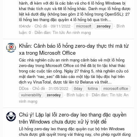
hành, đi kèm với đó là các bản vá cho 6 lỗ hổng Windows bị
khai thác tích cực và 68 lỗ hổng khác. Danh mục lỗ hổng được
liệt kê dưới đây (không bao gồm 2 lỗ hổng trong OpenSSL): 27
lỗ hổng leo thang đặc quyền 4 lỗ hổng bỏ qua tính...
t04ndv
Chủ đề
09/11/2022
Bình
microsoft
zeroday
luận: 0
Diễn đàn:
Tin tức An ninh mạng
Khẩn: Cảnh báo lỗ hổng zero-day thực thi mã từ
xa trong Microsoft Office
Các nhà nghiên cứu an ninh mạng cảnh báo về một lỗ hổng
zero-day trong Microsoft Office có thể đã bị tin tặc khai thác
trong các cuộc tấn công. Ngày 27 tháng 5, nhà nghiên cứu có
mật danh “nao_sec” đã báo cáo một tệp tài liệu độc hại trên
dịch vụ VirusTotal, được tải lên từ Belarus và thiết...
DDos
Chủ đề
31/05/2022
0day
follina
microsoft office
Bình luận: 0
Diễn đàn:
Tin tức An
vulnerability
zeroday
ninh mạng
Chú ý! Lặp lại lỗi zero-day leo thang đặc quyền
trên Windows chưa được xử lý triệt để
Lỗ hổng zero-day leo thang đặc quyền cục bộ trên Windows
chưa được giải quyết trong vài tháng nay, cho phép người dùng