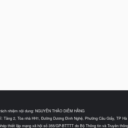
trách nhiệm nội dung: NGUYỄN THẢO DIỄM HẰNG
hỉ: Tầng 2, Tòa nhà HH1, Đường Dương Đình Nghệ, Phường Cầu Giấy, TP Hà 
phép thiết lập mạng xã hội số 355/GP-BTTTT do Bộ Thông tin và Truyền thôn