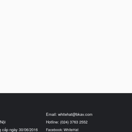
Email:
whitehat@bkav.com
Nội
Hotline: (024) 3763 2552
g cấp ngày 30/06/2016
Facebook: WhiteHat