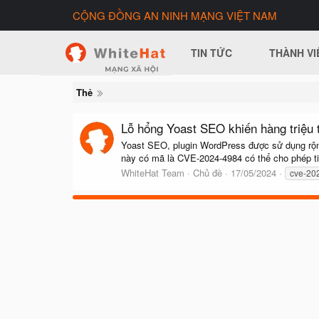
CỘNG ĐỒNG AN NINH MẠNG VIỆT NAM
TIN TỨC
THÀNH VI
Thẻ
Lỗ hổng Yoast SEO khiến hàng triệu 
Yoast SEO, plugin WordPress được sử dụng rộng r
này có mã là CVE-2024-4984 có thể cho phép tin
WhiteHat Team
Chủ đề
17/05/2024
cve-20