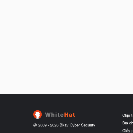
Chịu 
Địa c
@ 2009 -
2026
Bkav Cyber Security
Giấy 