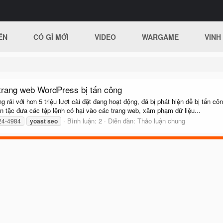
ÊN
CÓ GÌ MỚI
VIDEO
WARGAME
VINH
trang web WordPress bị tấn công
ãi với hơn 5 triệu lượt cài đặt đang hoạt động, đã bị phát hiện dễ bị tấn cô
 tặc đưa các tập lệnh có hại vào các trang web, xâm phạm dữ liệu...
Bình luận: 2
Diễn đàn:
Thảo luận chung
24-4984
yoast
seo