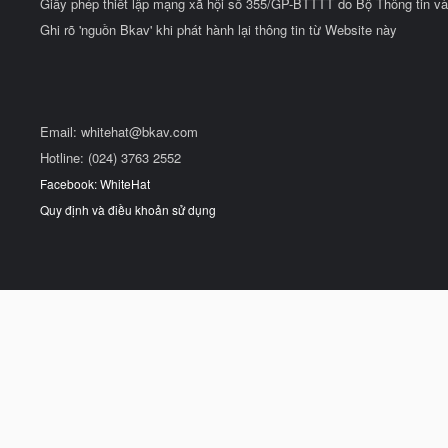
Giấy phép thiết lập mạng xã hội số 355/GP-BTTTT do Bộ Thông tin và
Ghi rõ 'nguồn Bkav' khi phát hành lại thông tin từ Website này
Email:
whitehat@bkav.com
Hotline: (024) 3763 2552
Facebook: WhiteHat
Quy định và điều khoản sử dụng