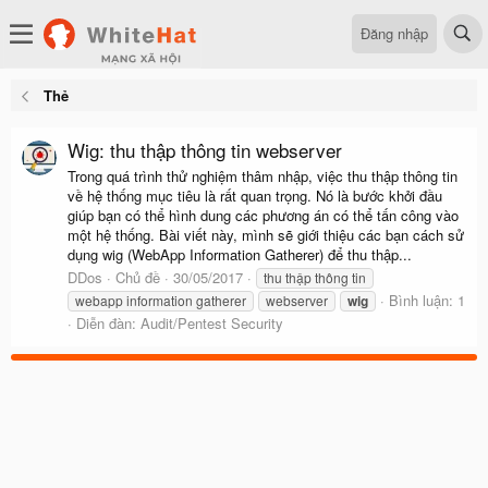
Đăng nhập
Thẻ
Wig: thu thập thông tin webserver
Trong quá trình thử nghiệm thâm nhập, việc thu thập thông tin
về hệ thống mục tiêu là rất quan trọng. Nó là bước khởi đầu
giúp bạn có thể hình dung các phương án có thể tấn công vào
một hệ thống. Bài viết này, mình sẽ giới thiệu các bạn cách sử
dụng wig (WebApp Information Gatherer) để thu thập...
DDos
Chủ đề
30/05/2017
thu thập thông tin
Bình luận: 1
webapp information gatherer
webserver
wig
Diễn đàn:
Audit/Pentest Security