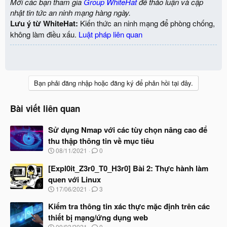
Mời các bạn tham gia
Group WhiteHat
để thảo luận và cập
:
nhật tin tức an ninh mạng hàng ngày.
Lưu ý từ WhiteHat:
Kiến thức an ninh mạng để phòng chống,
không làm điều xấu.
Luật pháp liên quan
Bạn phải đăng nhập hoặc đăng ký để phản hồi tại đây.
Bài viết liên quan
Sử dụng Nmap với các tùy chọn nâng cao để
thu thập thông tin về mục tiêu
N
08/11/2021
0
g
à
[Expl0it_Z3r0_T0_H3r0] Bài 2: Thực hành làm
y
quen với Linux
b
N
17/06/2021
3
ắ
g
t
à
Kiểm tra thông tin xác thực mặc định trên các
đ
y
ầ
thiết bị mạng/ứng dụng web
b
u
N
09/03/2021
0