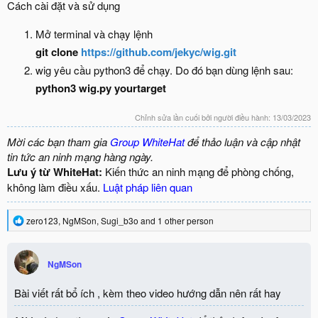
Cách cài đặt và sử dụng
Mở terminal và chạy lệnh
git clone
https://github.com/jekyc/wig.git
wig yêu cầu python3 để chạy. Do đó bạn dùng lệnh sau:
python3 wig.py yourtarget
Chỉnh sửa lần cuối bởi người điều hành:
13/03/2023
Mời các bạn tham gia
Group WhiteHat
để thảo luận và cập nhật
tin tức an ninh mạng hàng ngày.
Lưu ý từ WhiteHat:
Kiến thức an ninh mạng để phòng chống,
không làm điều xấu.
Luật pháp liên quan
R
zero123
,
NgMSon
,
Sugi_b3o
and 1 other person
e
a
c
NgMSon
t
i
o
Bài viết rất bổ ích , kèm theo video hướng dẫn nên rất hay
n
s