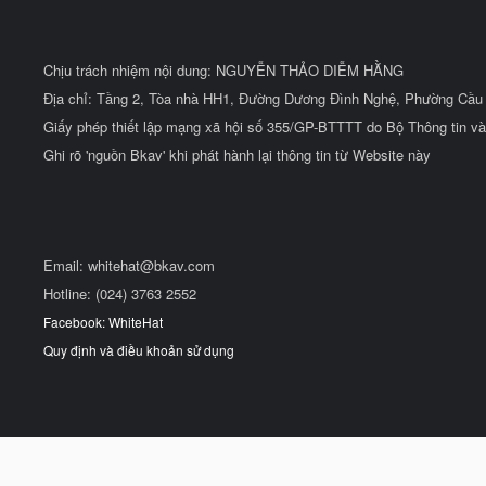
Chịu trách nhiệm nội dung: NGUYỄN THẢO DIỄM HẰNG
Địa chỉ: Tầng 2, Tòa nhà HH1, Đường Dương Đình Nghệ, Phường Cầu 
Giấy phép thiết lập mạng xã hội số 355/GP-BTTTT do Bộ Thông tin và
Ghi rõ 'nguồn Bkav' khi phát hành lại thông tin từ Website này
Email:
whitehat@bkav.com
Hotline: (024) 3763 2552
Facebook: WhiteHat
Quy định và điều khoản sử dụng