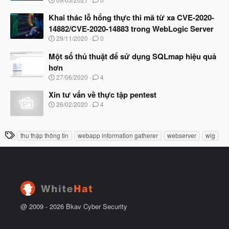
ắ
g
t
à
Khai thác lỗ hổng thực thi mã từ xa CVE-2020-
đ
y
ầ
14882/CVE-2020-14883 trong WebLogic Server
b
u
N
29/11/2020
0
ắ
g
t
à
Một số thủ thuật để sử dụng SQLmap hiệu quả
đ
y
ầ
hơn
b
u
N
27/06/2020
4
ắ
g
t
à
Xin tư vấn về thực tập pentest
đ
y
ầ
N
26/02/2020
4
b
u
g
ắ
à
t
y
T
đ
thu thập thông tin
webapp information gatherer
webserver
wig
b
ầ
h
ắ
u
t
ẻ
đ
ầ
u
@ 2009 -
2026
Bkav Cyber Security