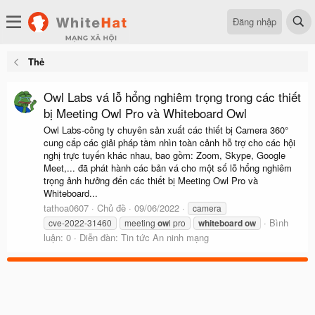
Đăng nhập
Thẻ
Owl Labs vá lỗ hổng nghiêm trọng trong các thiết
bị Meeting Owl Pro và Whiteboard Owl
Owl Labs-công ty chuyên sản xuất các thiết bị Camera 360°
cung cấp các giải pháp tầm nhìn toàn cảnh hỗ trợ cho các hội
nghị trực tuyến khác nhau, bao gồm: Zoom, Skype, Google
Meet,... đã phát hành các bản vá cho một số lỗ hổng nghiêm
trọng ảnh hưởng đến các thiết bị Meeting Owl Pro và
Whiteboard...
tathoa0607
Chủ đề
09/06/2022
camera
Bình
cve-2022-31460
meeting
ow
l pro
whiteboard
ow
luận: 0
Diễn đàn:
Tin tức An ninh mạng