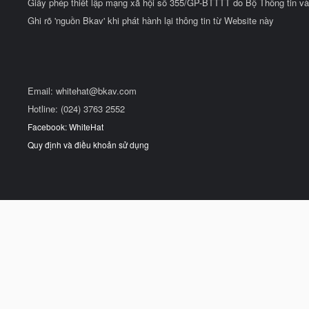
Giấy phép thiết lập mạng xã hội số 355/GP-BTTTT do Bộ Thông tin và
Ghi rõ 'nguồn Bkav' khi phát hành lại thông tin từ Website này
Email:
whitehat@bkav.com
Hotline: (024) 3763 2552
Facebook: WhiteHat
Quy định và điều khoản sử dụng