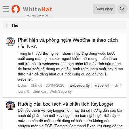
Đăng nhập
Thẻ
Phát hiện và phòng ngừa WebShells theo cách
của NSA
Trong lĩnh vực thử nghiệm thâm nhập ứng dụng web, bước
cuối cùng mà mọi hacker, người kiểm thử mong muốn là có
một kết nối từ webserver của nạn nhân tới máy tính của mình
để kiểm soát hệ thống mục tiêu, hình thức kiểm soát này được
thực hiện dễ dàng nhất qua một công cụ gọi chung là
webshell...
DDos
Chủ đề
30/04/2020
Bình
websecurity
webshell
luận: 0
Diễn đàn:
Web Security
Hướng dẫn bóc tách và phân tích KeyLogger
Để hiểu thêm về KeyLogger hôm nay tôi sẽ hướng dẫn các bạn
cách để phân tích một keylogger mà bạn nghi ngờ. Bài này ở
mức cơ bản để một người dùng có kiến thức không cần
chuyên môn về RCE (Remote Command Execute) cũng có thể