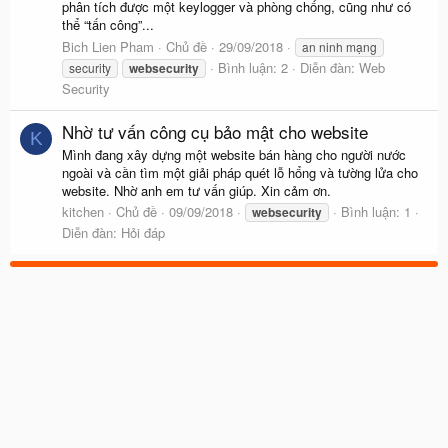
phân tích được một keylogger và phòng chống, cũng như có
thể “tấn công”...
Bich Lien Pham
Chủ đề
29/09/2018
an ninh mạng
Bình luận: 2
Diễn đàn:
Web
security
websecurity
Security
Nhờ tư vấn công cụ bảo mật cho website
K
Mình đang xây dựng một website bán hàng cho người nước
ngoài và cần tìm một giải pháp quét lỗ hổng và tường lửa cho
website. Nhờ anh em tư vấn giúp. Xin cảm ơn.
kitchen
Chủ đề
09/09/2018
Bình luận: 1
websecurity
Diễn đàn:
Hỏi đáp