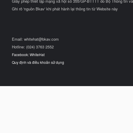
Giấy phép thiết lập mạng xã hội số 355/GP-BTTTT do Bộ Thông tin và
Ghi rõ 'nguồn Bkav' khi phát hành lại thông tin từ Website này
Email:
whitehat@bkav.com
Hotline: (024) 3763 2552
Facebook: WhiteHat
Quy định và điều khoản sử dụng