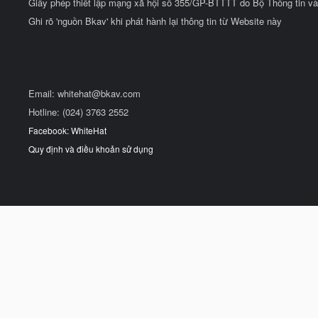
Giấy phép thiết lập mạng xã hội số 355/GP-BTTTT do Bộ Thông tin và
Ghi rõ 'nguồn Bkav' khi phát hành lại thông tin từ Website này
Email:
whitehat@bkav.com
Hotline: (024) 3763 2552
Facebook: WhiteHat
Quy định và điều khoản sử dụng