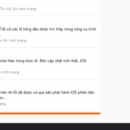
Tin tức An ninh mạng
Tất cả các lỗ hổng đều được tìm thấy trong công cụ trình
.
ức An ninh mạng
khai thác trong thực tế. Bản cập nhật mới nhất, iOS
n ninh mạng
ên 40 lỗi đã được vá qua bản phát hành iOS phiên bản
u...
mạng