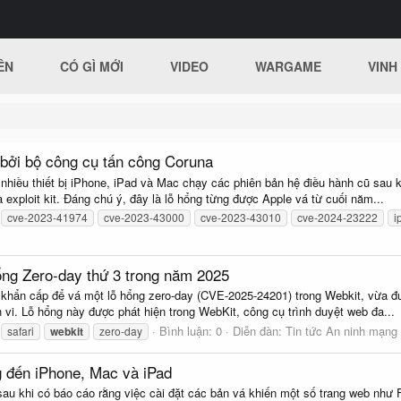
ÊN
CÓ GÌ MỚI
VIDEO
WARGAME
VINH
 bởi bộ công cụ tấn công Coruna
hiều thiết bị iPhone, iPad và Mac chạy các phiên bản hệ điều hành cũ sau k
 exploit kit. Đáng chú ý, đây là lỗ hổng từng được Apple vá từ cuối năm...
cve-2023-41974
cve-2023-43000
cve-2023-43010
cve-2024-23222
i
ổng Zero-day thứ 3 trong năm 2025
khẩn cấp để vá một lỗ hổng zero-day (CVE-2025-24201) trong Webkit, vừa đượ
h vi. Lỗ hổng này được phát hiện trong WebKit, công cụ trình duyệt web đa...
Bình luận: 0
Diễn đàn:
Tin tức An ninh mạng
safari
webkit
zero-day
 đến iPhone, Mac và iPad
au khi có báo cáo rằng việc cài đặt các bản vá khiến một số trang web như 