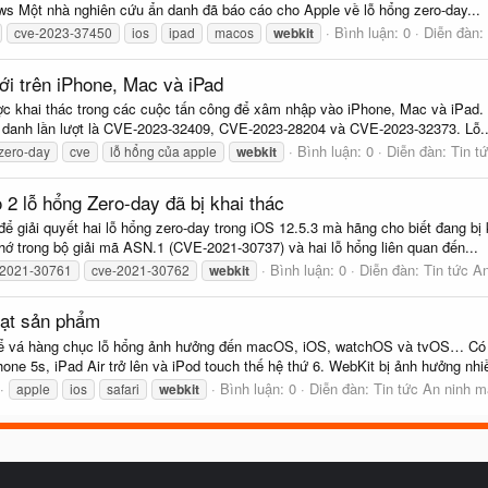
ws Một nhà nghiên cứu ẩn danh đã báo cáo cho Apple về lỗ hổng zero-day...
Bình luận: 0
Diễn đàn:
cve-2023-37450
ios
ipad
macos
webkit
ới trên iPhone, Mac và iPad
ợc khai thác trong các cuộc tấn công để xâm nhập vào iPhone, Mac và iPad. 
 danh lần lượt là CVE-2023-32409, CVE-2023-28204 và CVE-2023-32373. Lỗ..
Bình luận: 0
Diễn đàn:
Tin t
zero-day
cve
lỗ hổng của apple
webkit
2 lỗ hổng Zero-day đã bị khai thác
ể giải quyết hai lỗ hổng zero-day trong iOS 12.5.3 mà hãng cho biết đang bị 
hớ trong bộ giải mã ASN.1 (CVE-2021-30737) và hai lỗ hổng liên quan đến...
Bình luận: 0
Diễn đàn:
Tin tức A
-2021-30761
cve-2021-30762
webkit
oạt sản phẩm
để vá hàng chục lỗ hổng ảnh hưởng đến macOS, iOS, watchOS và tvOS… Có tr
one 5s, iPad Air trở lên và iPod touch thế hệ thứ 6. WebKit bị ảnh hưởng nhiề
Bình luận: 0
Diễn đàn:
Tin tức An ninh 
apple
ios
safari
webkit