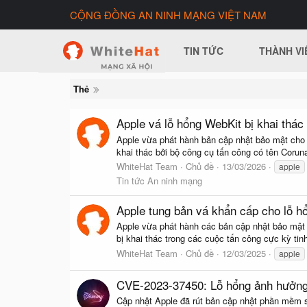
CỘNG ĐỒNG AN NINH MẠNG VIỆT NAM
TIN TỨC
THÀNH VI
Thẻ
Apple vá lỗ hổng WebKit bị khai thác
Apple vừa phát hành bản cập nhật bảo mật cho n
khai thác bởi bộ công cụ tấn công có tên Coruna
WhiteHat Team
Chủ đề
13/03/2026
apple
Tin tức An ninh mạng
Apple tung bản vá khẩn cấp cho lỗ h
Apple vừa phát hành các bản cập nhật bảo mật 
bị khai thác trong các cuộc tấn công cực kỳ tin
WhiteHat Team
Chủ đề
12/03/2025
apple
CVE-2023-37450: Lỗ hổng ảnh hưởng
Cập nhật Apple đã rút bản cập nhật phần mềm s