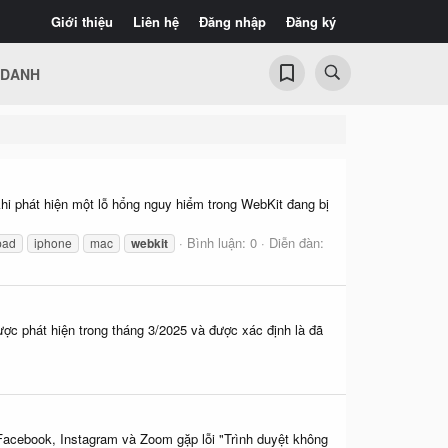
Giới thiệu
Liên hệ
Đăng nhập
Đăng ký
 DANH
hi phát hiện một lỗ hổng nguy hiểm trong WebKit đang bị
Bình luận: 0
Diễn đàn:
pad
iphone
mac
webkit
c phát hiện trong tháng 3/2025 và được xác định là đã
Facebook, Instagram và Zoom gặp lỗi "Trình duyệt không