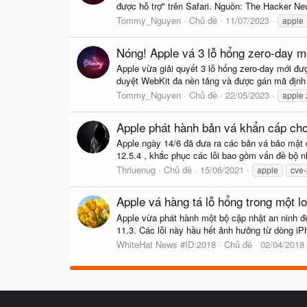
được hỗ trợ" trên Safari. Nguồn: The Hacker Ne
Tommy_Nguyen
Chủ đề
11/07/2023
apple
Nóng! Apple vá 3 lỗ hổng zero-day m
Apple vừa giải quyết 3 lỗ hổng zero-day mới đư
duyệt WebKit đa nền tảng và được gán mã định
Tommy_Nguyen
Chủ đề
22/05/2023
apple 
Apple phát hành bản vá khẩn cấp cho 
Apple ngày 14/6 đã đưa ra các bản vá bảo mật đ
12.5.4 , khắc phục các lỗi bao gồm vấn đề bộ n
Thriuenug
Chủ đề
15/06/2021
apple
cve
Apple vá hàng tá lỗ hổng trong một l
Apple vừa phát hành một bộ cập nhật an ninh 
11.3. Các lỗi này hầu hết ảnh hưởng từ dòng iPh
WhiteHat News #ID:2018
Chủ đề
02/04/2018