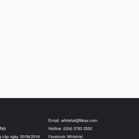
Email:
whitehat@bkav.com
Nội
Hotline: (024) 3763 2552
g cấp ngày 30/06/2016
Facebook: WhiteHat