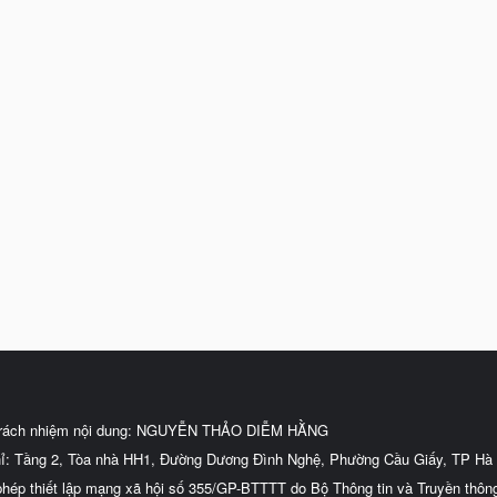
trách nhiệm nội dung: NGUYỄN THẢO DIỄM HẰNG
hỉ: Tầng 2, Tòa nhà HH1, Đường Dương Đình Nghệ, Phường Cầu Giấy, TP Hà 
phép thiết lập mạng xã hội số 355/GP-BTTTT do Bộ Thông tin và Truyền thôn