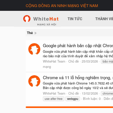
CỘNG ĐỒNG AN NINH MẠNG VIỆT NAM
TIN TỨC
THÀNH VI
Thẻ
Google phát hành bản cập nhật Chro
Google vừa phát hành bản cập nhật khẩn cấp ch
rào bảo mật của trình duyệt để xâm nhập hệ t
WhiteHat Team
Chủ đề
25/03/2026
bảo mậ
mạng
Chrome vá 11 lỗ hổng nghiêm trọng, 
Google vừa phát hành Chrome 145.0.7632.45 cho 
Bản cập nhật được công bố ngày 10/2 và sẽ được 
WhiteHat Team
Chủ đề
13/02/2026
chrome
Bình luận: 0
Diễn 
use after free
webgpu