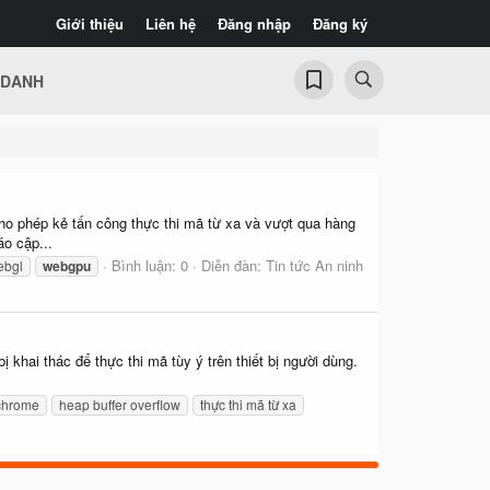
Giới thiệu
Liên hệ
Đăng nhập
Đăng ký
 DANH
ho phép kẻ tấn công thực thi mã từ xa và vượt qua hàng
o cập...
Bình luận: 0
Diễn đàn:
Tin tức An ninh
ebgl
webgpu
hai thác để thực thi mã tùy ý trên thiết bị người dùng.
chrome
heap buffer overflow
thực thi mã từ xa