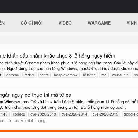
ÊN
CÓ GÌ MỚI
VIDEO
WARGAME
VINH
me khẩn cấp nhằm khắc phục 8 lỗ hổng nguy hiểm
o trình duyệt Chrome nhằm khắc phục 8 lỗ hổng nghiêm trọng. Các lỗi này c
hống. Người dùng trên các nền tảng Windows, macOS và Linux được khuyến cá
t
chrome
fedcm
fonts
heap overflow
lỗ hổng
rce
webaudio
w
ngăn nguy cơ thực thi mã từ xa
Windows, macOS và Linux trên kênh Stable, khắc phục 11 lỗ hổng có thể bị k
triển khai theo từng đợt trong thời gian tới. Ba lỗ hổng mức độ cao...
 145
codecs
cve-2026-2313
cve-2026-2314
cve-2026-2315
google 
đàn:
Tin tức An ninh mạng