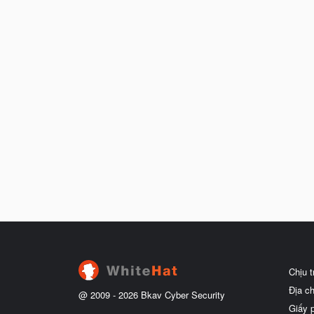
Chịu 
Địa c
@ 2009 -
2026
Bkav Cyber Security
Giấy 