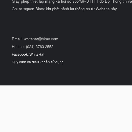
Giấy phép thiết lập mạng xã hội số 355/GP-BTTTT do Bộ Thông tin và
Ghi rõ 'nguồn Bkav' khi phát hành lại thông tin từ Website này
Email:
whitehat@bkav.com
Hotline: (024) 3763 2552
Facebook: WhiteHat
Quy định và điều khoản sử dụng