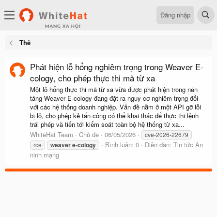
Đăng nhập
Thẻ
Phát hiện lỗ hổng nghiêm trọng trong Weaver E-
cology, cho phép thực thi mã từ xa
Một lỗ hổng thực thi mã từ xa vừa được phát hiện trong nền
tảng Weaver E-cology đang đặt ra nguy cơ nghiêm trọng đối
với các hệ thống doanh nghiệp. Vấn đề nằm ở một API gỡ lỗi
bị lộ, cho phép kẻ tấn công có thể khai thác để thực thi lệnh
trái phép và tiến tới kiểm soát toàn bộ hệ thống từ xa...
WhiteHat Team
Chủ đề
06/05/2026
cve-2026-22679
Bình luận: 0
Diễn đàn:
Tin tức An
rce
weaver
e-cology
ninh mạng