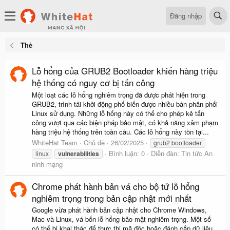
Đăng nhập
Thẻ
Lỗ hổng của GRUB2 Bootloader khiến hàng triệu
hệ thống có nguy cơ bị tấn công
Một loạt các lỗ hổng nghiêm trọng đã được phát hiện trong
GRUB2, trình tải khởi động phổ biến được nhiều bản phân phối
Linux sử dụng. Những lỗ hổng này có thể cho phép kẻ tấn
công vượt qua các biện pháp bảo mật, có khả năng xâm phạm
hàng triệu hệ thống trên toàn cầu. Các lỗ hổng này tồn tại...
WhiteHat Team
Chủ đề
26/02/2025
grub2 bootloader
Bình luận: 0
Diễn đàn:
Tin tức An
linux
vulnerabilities
ninh mạng
Chrome phát hành bản vá cho bộ tứ lỗ hổng
nghiêm trọng trong bản cập nhật mới nhất
Google vừa phát hành bản cập nhật cho Chrome Windows,
Mac và Linux, vá bốn lỗ hổng bảo mật nghiêm trọng. Một số
có thể bị khai thác để thực thi mã độc hoặc đánh cắp dữ liệu.