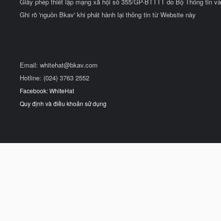
Giấy phép thiết lập mạng xã hội số 355/GP-BTTTT do Bộ Thông tin và
Ghi rõ 'nguồn Bkav' khi phát hành lại thông tin từ Website này
Email:
whitehat@bkav.com
Hotline: (024) 3763 2552
Facebook: WhiteHat
Quy định và điều khoản sử dụng