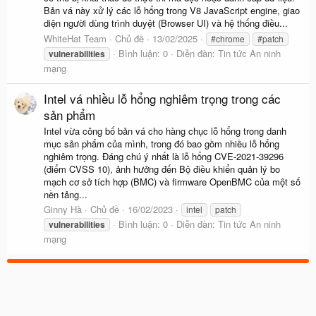
Bản vá này xử lý các lỗ hổng trong V8 JavaScript engine, giao
diện người dùng trình duyệt (Browser UI) và hệ thống điều...
WhiteHat Team
Chủ đề
13/02/2025
#chrome
#patch
Bình luận: 0
Diễn đàn:
Tin tức An ninh
vulnerabilities
mạng
Intel vá nhiều lỗ hổng nghiêm trọng trong các
sản phẩm
Intel vừa công bố bản vá cho hàng chục lỗ hổng trong danh
mục sản phẩm của mình, trong đó bao gồm nhiều lỗ hổng
nghiêm trọng. Đáng chú ý nhất là lỗ hổng CVE-2021-39296
(điểm CVSS 10), ảnh hưởng đến Bộ điều khiển quản lý bo
mạch cơ sở tích hợp (BMC) và firmware OpenBMC của một số
nền tảng...
Ginny Hà
Chủ đề
16/02/2023
intel
patch
Bình luận: 0
Diễn đàn:
Tin tức An ninh
vulnerabilities
mạng