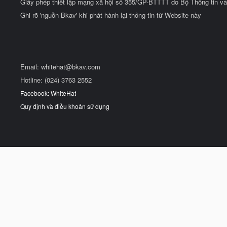
Giấy phép thiết lập mạng xã hội số 355/GP-BTTTT do Bộ Thông tin và
Ghi rõ 'nguồn Bkav' khi phát hành lại thông tin từ Website này
Email:
whitehat@bkav.com
Hotline: (024) 3763 2552
Facebook: WhiteHat
Quy định và điều khoản sử dụng