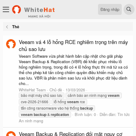
Đăng nhập
Thẻ
Veeam vá 4 lỗ hổng RCE nghiêm trọng trên máy
chủ sao lưu
Veeam Software vừa phát hành bản cập nhật cho giải pháp
Veeam Backup & Replication (VBR) để khắc phục nhiều lỗ
hổng nghiêm trọng, trong đó có 4 lỗ hổng thực thi mã từ xa có
thể cho phép kẻ tấn công chiếm quyền điều khiển máy chủ
sao lưu. VBR là phần mềm sao lưu và khôi phục dữ liệu dành
cho...
WhiteHat Team
Chủ đề
13/03/2026
bảo mật máy chủ sao lưu
cảnh báo an ninh mạng
veeam
cve-2026-21666
lỗ hổng
veeam
rce
tấn công ransomware vào hệ thống
backup
Bình luận: 0
Diễn đàn:
Tin tức
veeam
backup
&
replication
An ninh mạng
Veeam Backup & Replication đối mặt nguy cơ