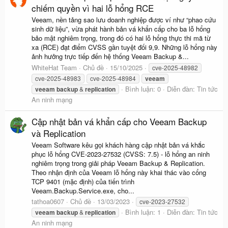
chiếm quyền vì hai lỗ hổng RCE
Veeam, nền tảng sao lưu doanh nghiệp được ví như “phao cứu
sinh dữ liệu”, vừa phát hành bản vá khẩn cấp cho ba lỗ hổng
bảo mật nghiêm trọng, trong đó có hai lỗ hổng thực thi mã từ
xa (RCE) đạt điểm CVSS gần tuyệt đối 9,9. Những lỗ hổng này
ảnh hưởng trực tiếp đến hệ thống Veeam Backup &...
WhiteHat Team
Chủ đề
15/10/2025
cve-2025-48982
cve-2025-48983
cve-2025-48984
veeam
Bình luận: 0
Diễn đàn:
Tin tức
veeam
backup
&
replication
An ninh mạng
Cập nhật bản vá khẩn cấp cho Veeam Backup
và Replication
Veeam Software kêu gọi khách hàng cập nhật bản vá khắc
phục lỗ hổng CVE-2023-27532 (CVSS: 7.5) - lỗ hổng an ninh
nghiêm trọng trong giải pháp Veeam Backup & Replication.
Theo nhận định của Veeam lỗ hổng này khai thác vào cổng
TCP 9401 (mặc định) của tiến trình
Veeam.Backup.Service.exe, cho...
tathoa0607
Chủ đề
13/03/2023
cve-2023-27532
Bình luận: 1
Diễn đàn:
Tin tức
veeam
backup
&
replication
An ninh mạng