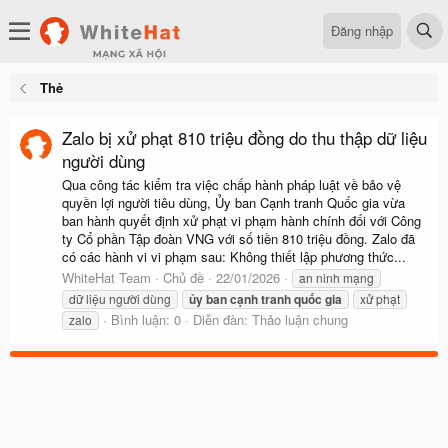
Đăng nhập
Thẻ
Zalo bị xử phạt 810 triệu đồng do thu thập dữ liệu
người dùng
Qua công tác kiểm tra việc chấp hành pháp luật về bảo vệ
quyền lợi người tiêu dùng, Ủy ban Cạnh tranh Quốc gia vừa
ban hành quyết định xử phạt vi phạm hành chính đối với Công
ty Cổ phần Tập đoàn VNG với số tiền 810 triệu đồng. Zalo đã
có các hành vi vi phạm sau: Không thiết lập phương thức...
WhiteHat Team
Chủ đề
22/01/2026
an ninh mạng
dữ liệu người dùng
ủy
ban
cạnh
tranh
quốc
gia
xử phạt
Bình luận: 0
Diễn đàn:
Thảo luận chung
zalo