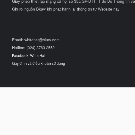
Giấy phép thiết lập mạng xã hội số 355/GP-BTTTT do Bộ Thông tin và
Ghi rõ 'nguồn Bkav' khi phát hành lại thông tin từ Website này
Email:
whitehat@bkav.com
Hotline: (024) 3763 2552
Facebook: WhiteHat
Quy định và điều khoản sử dụng