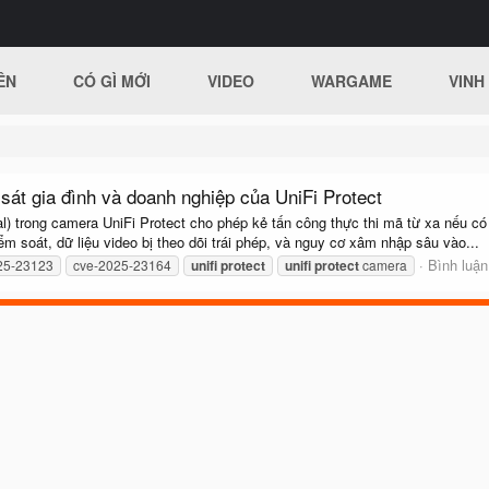
ÊN
CÓ GÌ MỚI
VIDEO
WARGAME
VINH
sát gia đình và doanh nghiệp của UniFi Protect
l) trong camera UniFi Protect cho phép kẻ tấn công thực thi mã từ xa nếu có
m soát, dữ liệu video bị theo dõi trái phép, và nguy cơ xâm nhập sâu vào...
Bình luận
25-23123
cve-2025-23164
unifi
protect
unifi
protect
camera