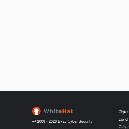
Chịu 
Địa c
@ 2009 -
2026
Bkav Cyber Security
Giấy 