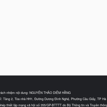
trách nhiệm nội dung: NGUYỄN THẢO DIỄM HẰNG
hỉ: Tầng 2, Tòa nhà HH1, Đường Dương Đình Nghệ, Phường Cầu Giấy, TP Hà 
phép thiết lập mạng xã hội số 355/GP-BTTTT do Bộ Thông tin và Truyền thôn