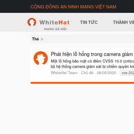
CỘNG ĐỒNG AN NINH MẠNG VIỆT NAM
TIN TỨC
THÀNH VI
Thẻ
Phát hiện lỗ hổng trong camera giám 
Một lỗ hổng bảo mật có điểm CVSS 10.0 (critica
bộ hệ thống camera giám sát bị chiếm quyền kiể
WhiteHat Team
Chủ đề
08/05/2025
cve-20