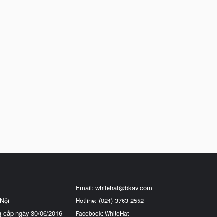
Email:
whitehat@bkav.com
Nội
Hotline: (024) 3763 2552
g cấp ngày 30/06/2016
Facebook: WhiteHat