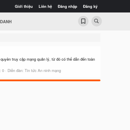
Giới thiệu
Liên hệ
Đăng nhập
Đăng ký
 DANH
 quyền truy cập mạng quản lý, từ đó có thể dẫn đến toàn
: 0
Diễn đàn:
Tin tức An ninh mạng