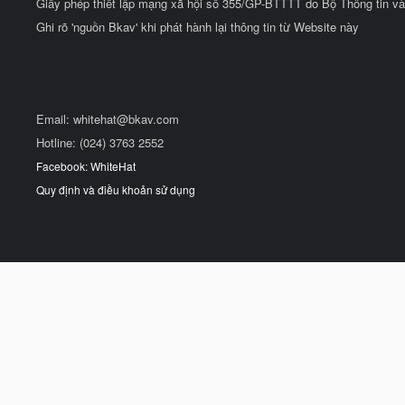
Giấy phép thiết lập mạng xã hội số 355/GP-BTTTT do Bộ Thông tin và
Ghi rõ 'nguồn Bkav' khi phát hành lại thông tin từ Website này
Email:
whitehat@bkav.com
Hotline: (024) 3763 2552
Facebook: WhiteHat
Quy định và điều khoản sử dụng