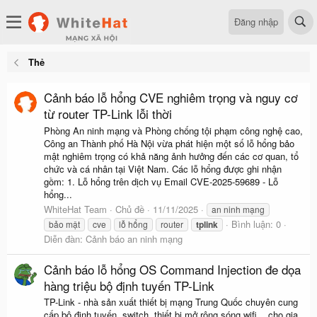
Đăng nhập
Thẻ
Cảnh báo lỗ hổng CVE nghiêm trọng và nguy cơ
từ router TP-Link lỗi thời
Phòng An ninh mạng và Phòng chống tội phạm công nghệ cao,
Công an Thành phố Hà Nội vừa phát hiện một số lỗ hổng bảo
mật nghiêm trọng có khả năng ảnh hưởng đến các cơ quan, tổ
chức và cá nhân tại Việt Nam. Các lỗ hổng được ghi nhận
gồm: 1. Lỗ hổng trên dịch vụ Email CVE-2025-59689 - Lỗ
hổng...
WhiteHat Team
Chủ đề
11/11/2025
an ninh mạng
Bình luận: 0
bảo mật
cve
lỗ hổng
router
tplink
Diễn đàn:
Cảnh báo an ninh mạng
Cảnh báo lỗ hổng OS Command Injection đe dọa
hàng triệu bộ định tuyến TP-Link
TP-Link - nhà sản xuất thiết bị mạng Trung Quốc chuyên cung
cấp bộ định tuyến, switch, thiết bị mở rộng sóng wifi... cho gia