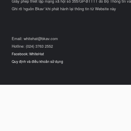
Giấy phép thiết lập mạng xã hội số 355/GP-BTTTT do Bộ Thông tin và
Ghi rõ 'nguồn Bkav' khi phát hành lại thông tin từ Website này
Email:
whitehat@bkav.com
Hotline: (024) 3763 2552
Facebook: WhiteHat
Quy định và điều khoản sử dụng