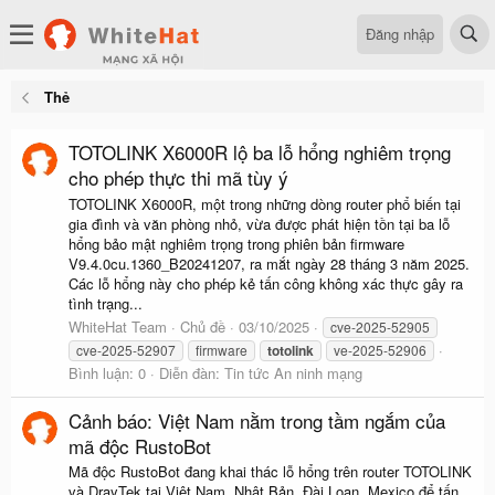
Đăng nhập
Thẻ
TOTOLINK X6000R lộ ba lỗ hổng nghiêm trọng
cho phép thực thi mã tùy ý
TOTOLINK X6000R, một trong những dòng router phổ biến tại
gia đình và văn phòng nhỏ, vừa được phát hiện tồn tại ba lỗ
hổng bảo mật nghiêm trọng trong phiên bản firmware
V9.4.0cu.1360_B20241207, ra mắt ngày 28 tháng 3 năm 2025.
Các lỗ hổng này cho phép kẻ tấn công không xác thực gây ra
tình trạng...
WhiteHat Team
Chủ đề
03/10/2025
cve-2025-52905
cve-2025-52907
firmware
totolink
ve-2025-52906
Bình luận: 0
Diễn đàn:
Tin tức An ninh mạng
Cảnh báo: Việt Nam nằm trong tầm ngắm của
mã độc RustoBot
Mã độc RustoBot đang khai thác lỗ hổng trên router TOTOLINK
và DrayTek tại Việt Nam, Nhật Bản, Đài Loan, Mexico để tấn