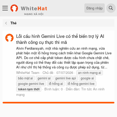
Đăng nhập
Thẻ
Lỗi cấu hình Gemini Live có thể biến trợ lý AI
thành công cụ thực thi mã
Alvin Ferdiansyah, một nhà nghiên cứu an ninh mạng, vừa
phát hiện một lỗ hổng trong cách triển khai Google Gemini Live
API. Do cơ chế cấp phát token được cấu hình chưa chặt chẽ,
người dùng có thể thay đổi các thiết lập quan trọng của phiên
AI như chỉ thị hệ thống và công cụ được phép sử dụng, từ...
WhiteHat Team
Chủ đề
07/07/2026
an ninh mạng ai
bảo mật ai
gemini ai
gemini live api
google ai
google gemini live
lỗ hổng ai
lỗ hổng gemini live
Bình luận: 0
Diễn đàn:
Tin tức An ninh
token
tạm
thời
mạng