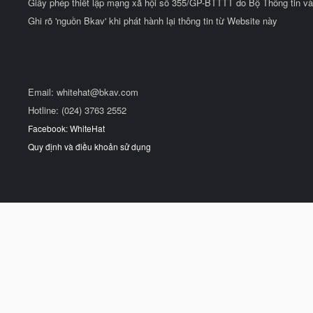
Giấy phép thiết lập mạng xã hội số 355/GP-BTTTT do Bộ Thông tin và
Ghi rõ 'nguồn Bkav' khi phát hành lại thông tin từ Website này
Email:
whitehat@bkav.com
Hotline: (024) 3763 2552
Facebook: WhiteHat
Quy định và điều khoản sử dụng