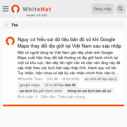
Đăng nhập
Thẻ
Nguy cơ hiểu sai dữ liệu bản đồ số khi Google
Maps thay đổi địa giới tại Việt Nam sau sáp nhập
Một số người dùng tại Việt Nam gần đây phản ánh Google
Maps xuất hiện thay đổi bất thường về địa giới hành chính tại
một số khu vực, làm dấy lên nghi vấn về việc nền tảng này đã
cập nhật theo các kịch bản sáp nhập tỉnh, thành quy mô lớn.
Tuy nhiên, hiện chưa có bất kỳ xác nhận chính thức nào từ...
WhiteHat Team
Chủ đề
18/03/2026
an ninh dữ liệu địa lý
google maps
rủi ro dữ liệu
bản
đồ
sai
lệch
địa giới hành chính
thông
tin
sai
lệch
bản
đồ
số
Bình luận: 0
Diễn đàn:
Thảo luận chung