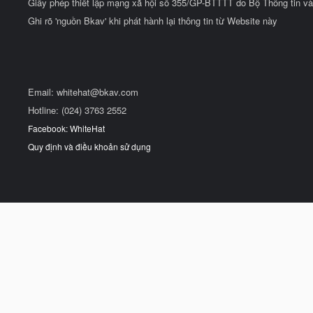
Giấy phép thiết lập mạng xã hội số 355/GP-BTTTT do Bộ Thông tin và
Ghi rõ 'nguồn Bkav' khi phát hành lại thông tin từ Website này
Email:
whitehat@bkav.com
Hotline: (024) 3763 2552
Facebook: WhiteHat
Quy định và điều khoản sử dụng