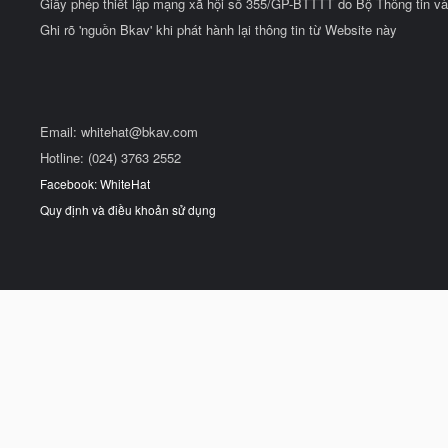
Giấy phép thiết lập mạng xã hội số 355/GP-BTTTT do Bộ Thông tin và
Ghi rõ 'nguồn Bkav' khi phát hành lại thông tin từ Website này
Email:
whitehat@bkav.com
Hotline: (024) 3763 2552
Facebook: WhiteHat
Quy định và điều khoản sử dụng