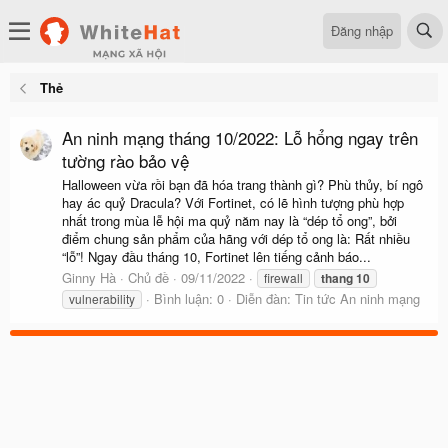
Đăng nhập
Thẻ
An ninh mạng tháng 10/2022: Lỗ hổng ngay trên
tường rào bảo vệ
Halloween vừa rồi bạn đã hóa trang thành gì? Phù thủy, bí ngô
hay ác quỷ Dracula? Với Fortinet, có lẽ hình tượng phù hợp
nhất trong mùa lễ hội ma quỷ năm nay là “dép tổ ong”, bởi
điểm chung sản phẩm của hãng với dép tổ ong là: Rất nhiều
“lỗ”! Ngay đầu tháng 10, Fortinet lên tiếng cảnh báo...
Ginny Hà
Chủ đề
09/11/2022
firewall
thang
10
Bình luận: 0
Diễn đàn:
Tin tức An ninh mạng
vulnerability