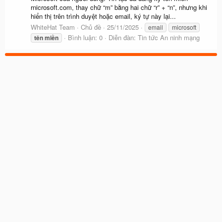
rnicrosoft.com, thay chữ “m” bằng hai chữ “r” + “n”, nhưng khi
hiển thị trên trình duyệt hoặc email, ký tự này lại...
WhiteHat Team
Chủ đề
25/11/2025
email
microsoft
Bình luận: 0
Diễn đàn:
Tin tức An ninh mạng
tên
miền