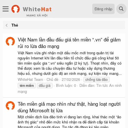
Đăng nhập
Thẻ
Việt Nam lần đầu đấu giá tên miền “.vn” để giảm
rủi ro lừa đảo mạng
Việt Nam vừa ghi nhận một dấu mốc mới trong quản trị tài
nguyên Internet khi lần đầu tiên tổ chức đấu giá công khai 50
tên miền quốc gia “.vn” siêu ngắn (2 ký tự). Thoạt nhìn, đây có
thể được xem là câu chuyện đầu tư hoặc xây dựng thương
hiệu số, nhưng dưới góc độ an ninh mạng, sự kiện này mang...
WhiteHat Team
Chủ đề
27/02/2026
chống lừa đảo
Bình luận: 0
Diễn đàn:
Tin tức An ninh
tên
miền
đấu giá
mạng
Tên miền giả mạo nhìn như thật, hàng loạt người
dùng Microsoft bị lừa
Một chiến dịch lừa đảo tinh vi đang lan rộng, khai thác một “ảo
ảnh thị giác” nhỏ đến mức khó nhận ra để đánh cắp tài khoản
Microsoft của người dùng. Tin tặc đã đăng ký tên miền