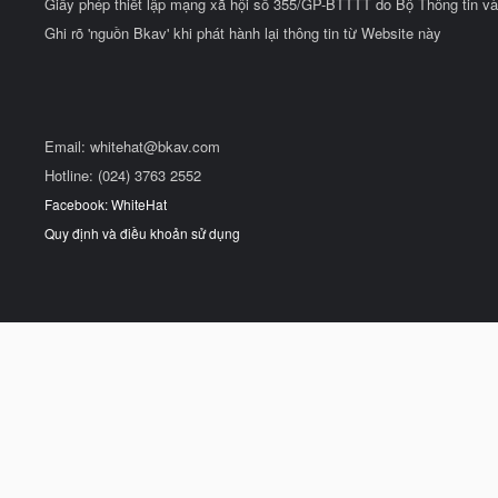
Giấy phép thiết lập mạng xã hội số 355/GP-BTTTT do Bộ Thông tin và
Ghi rõ 'nguồn Bkav' khi phát hành lại thông tin từ Website này
Email:
whitehat@bkav.com
Hotline: (024) 3763 2552
Facebook: WhiteHat
Quy định và điều khoản sử dụng