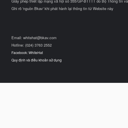
Giấy phép thiết lập mạng xã hội số 355/GP-BTTTT do Bộ Thông tin và
Ghi rõ 'nguồn Bkav' khi phát hành lại thông tin từ Website này
Email:
whitehat@bkav.com
Hotline: (024) 3763 2552
Facebook: WhiteHat
Quy định và điều khoản sử dụng