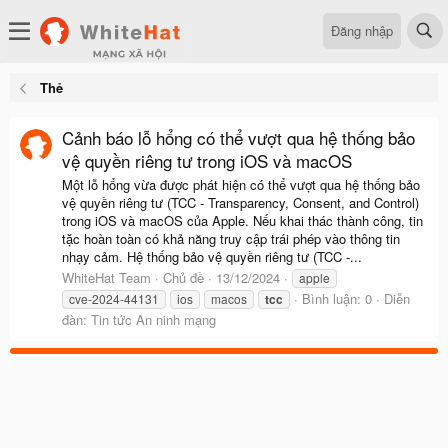
Đăng nhập
Thẻ
Cảnh báo lỗ hổng có thể vượt qua hệ thống bảo
vệ quyền riêng tư trong iOS và macOS
Một lỗ hổng vừa được phát hiện có thể vượt qua hệ thống bảo
vệ quyền riêng tư (TCC - Transparency, Consent, and Control)
trong iOS và macOS của Apple. Nếu khai thác thành công, tin
tặc hoàn toàn có khả năng truy cập trái phép vào thông tin
nhạy cảm. Hệ thống bảo vệ quyền riêng tư (TCC -...
WhiteHat Team
Chủ đề
13/12/2024
apple
Bình luận: 0
Diễn
cve-2024-44131
ios
macos
tcc
đàn:
Tin tức An ninh mạng