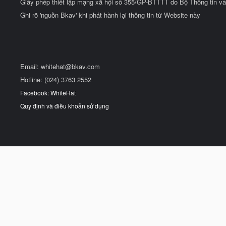
Giấy phép thiết lập mạng xã hội số 355/GP-BTTTT do Bộ Thông tin và
Ghi rõ 'nguồn Bkav' khi phát hành lại thông tin từ Website này
Email:
whitehat@bkav.com
Hotline: (024) 3763 2552
Facebook: WhiteHat
Quy định và điều khoản sử dụng