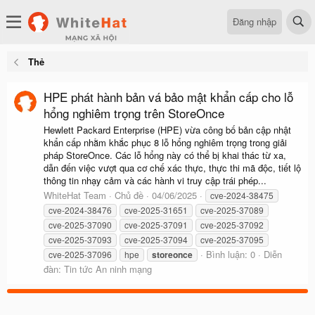
Đăng nhập
Thẻ
HPE phát hành bản vá bảo mật khẩn cấp cho lỗ
hổng nghiêm trọng trên StoreOnce
Hewlett Packard Enterprise (HPE) vừa công bố bản cập nhật
khẩn cấp nhằm khắc phục 8 lỗ hổng nghiêm trọng trong giải
pháp StoreOnce. Các lỗ hổng này có thể bị khai thác từ xa,
dẫn đến việc vượt qua cơ chế xác thực, thực thi mã độc, tiết lộ
thông tin nhạy cảm và các hành vi truy cập trái phép...
WhiteHat Team
Chủ đề
04/06/2025
cve-2024-38475
cve-2024-38476
cve-2025-31651
cve-2025-37089
cve-2025-37090
cve-2025-37091
cve-2025-37092
cve-2025-37093
cve-2025-37094
cve-2025-37095
Bình luận: 0
Diễn
cve-2025-37096
hpe
storeonce
đàn:
Tin tức An ninh mạng