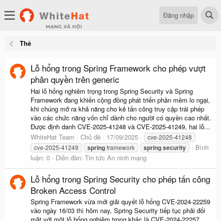
Đăng nhập
Thẻ
Lỗ hổng trong Spring Framework cho phép vượt
phân quyền trên generic
Hai lỗ hổng nghiêm trọng trong Spring Security và Spring
Framework đang khiến cộng đồng phát triển phần mềm lo ngại,
khi chúng mở ra khả năng cho kẻ tấn công truy cập trái phép
vào các chức năng vốn chỉ dành cho người có quyền cao nhất.
Được định danh CVE-2025-41248 và CVE-2025-41249, hai lỗ...
WhiteHat Team
Chủ đề
17/09/2025
cve-2025-41248
Bình
cve-2025-41249
spring
framework
spring
security
luận: 0
Diễn đàn:
Tin tức An ninh mạng
Lỗ hổng trong Spring Security cho phép tấn công
Broken Access Control
Spring Framework vừa mới giải quyết lỗ hổng CVE-2024-22259
vào ngày 16/03 thì hôm nay, Spring Security tiếp tục phải đối
mặt với một lỗ hổng nghiêm trọng khác là CVE-2024-22257,