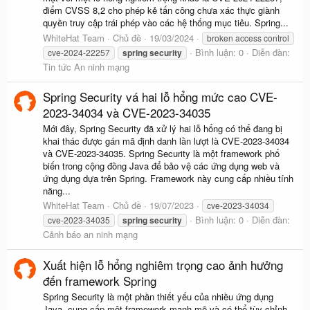
điểm CVSS 8,2 cho phép kẻ tấn công chưa xác thực giành
quyền truy cập trái phép vào các hệ thống mục tiêu. Spring...
WhiteHat Team
Chủ đề
19/03/2024
broken access control
Bình luận: 0
Diễn đàn:
cve-2024-22257
spring
security
Tin tức An ninh mạng
Spring Security vá hai lỗ hổng mức cao CVE-
2023-34034 và CVE-2023-34035
Mới đây, Spring Security đã xử lý hai lỗ hổng có thể đang bị
khai thác được gán mã định danh lần lượt là CVE-2023-34034
và CVE-2023-34035. Spring Security là một framework phổ
biến trong cộng đồng Java để bảo vệ các ứng dụng web và
ứng dụng dựa trên Spring. Framework này cung cấp nhiều tính
năng...
WhiteHat Team
Chủ đề
19/07/2023
cve-2023-34034
Bình luận: 0
Diễn đàn:
cve-2023-34035
spring
security
Cảnh báo an ninh mạng
Xuất hiện lỗ hổng nghiêm trọng cao ảnh hưởng
đến framework Spring
Spring Security là một phần thiết yếu của nhiều ứng dụng
Java, cung cấp một framework mạnh mẽ và có thể tùy chỉnh