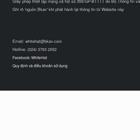
Giấy phép thiết lập mạng xã hội số 355/GP-BTTTT do Bộ Thông tin và
Ghi rõ 'nguồn Bkav' khi phát hành lại thông tin từ Website này
Email:
whitehat@bkav.com
Hotline: (024) 3763 2552
Facebook: WhiteHat
Quy định và điều khoản sử dụng