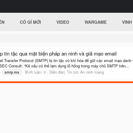
ÊN
CÓ GÌ MỚI
VIDEO
WARGAME
VINH
 tin tặc qua mặt biện pháp an ninh và giả mạo email
l Transfer Protocol (SMTP) bị tin tặc vũ khí hóa để gửi các email mạo danh v
 SEC Consult: “Kẻ xấu có thể lạm dụng lỗ hổng trong máy chủ SMTP trên...
Bình luận: 0
Diễn đàn:
Tin tức An ninh mạng
smtp
ms