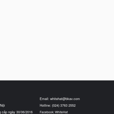
Email:
whitehat@bkav.com
Nội
Hotline: (024) 3763 2552
g cấp ngày 30/06/2016
Facebook: WhiteHat