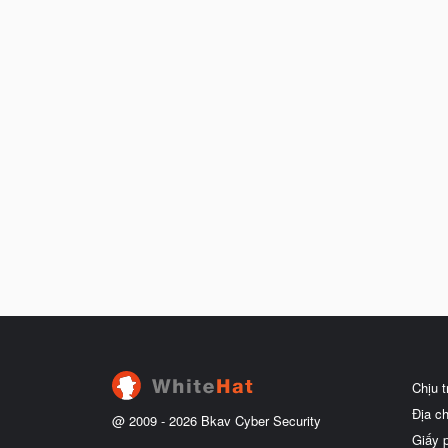
Chịu 
Địa c
@ 2009 -
2026
Bkav Cyber Security
Giấy 