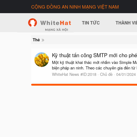
CỘNG ĐỒNG AN NINH MẠNG VIỆT NAM
TIN TỨC
THÀNH VI
Thẻ
Kỹ thuật tấn công SMTP mới cho phép
Một kỹ thuật khai thác mới nhắm vào Simple Mai
biện pháp an ninh. Theo các chuyên gia đến từ
WhiteHat News #ID:2018
Chủ đề
04/01/2024