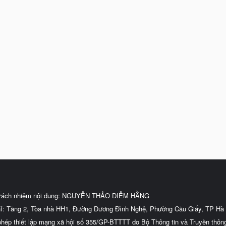
trách nhiệm nội dung: NGUYỄN THẢO DIỄM HẰNG
hỉ: Tầng 2, Tòa nhà HH1, Đường Dương Đình Nghệ, Phường Cầu Giấy, TP Hà 
phép thiết lập mạng xã hội số 355/GP-BTTTT do Bộ Thông tin và Truyền thôn