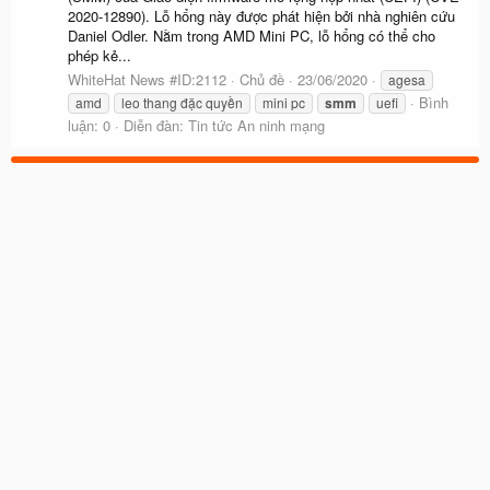
2020-12890). Lỗ hổng này được phát hiện bởi nhà nghiên cứu
Daniel Odler. Nằm trong AMD Mini PC, lỗ hổng có thể cho
phép kẻ...
WhiteHat News #ID:2112
Chủ đề
23/06/2020
agesa
Bình
amd
leo thang đặc quyền
mini pc
smm
uefi
luận: 0
Diễn đàn:
Tin tức An ninh mạng