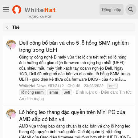
Đăng nhập
Thẻ
Dell công bố bản vá cho 5 lỗ hổng SMM nghiêm
trọng trong UEFI
Công ty công nghệ Binarly vừa tiết lộ chi tiết một số lỗ hổng
ảnh hưởng đến giao diện firmware mở rộng hợp nhất (UEFI)
của nhiều mẫu máy tính xách tay doanh nghiệp Dell. Ngày
10/3, Dell đã công bố các bản vá cho năm lỗ hổng SMM trong
UEFI - giao diện kế thừa của firmware BIOS - của 45 mẫu...
WhiteHat News #ID:2112
Chủ đề
23/03/2022
dell
Bình luận: 0
Diễn đàn:
Tin tức
lỗ hổng
smm
smm
uefi
An ninh mạng
Lỗ hổng leo thang đặc quyền trên Mini PC của
AMD sắp có bản vá
AMD vừa thông báo đang chuẩn bị các bản vá cho lỗ hổng leo
thang đặc quyền ảnh hưởng đến Chế độ quản lý hệ thống
(SMM) của Giao diện firmware mở rộng hợp nhất (UEFI) (CVE-