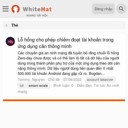
Đăng nhập
Thẻ
Lỗ hổng cho phép chiếm đoạt tài khoản trong
ứng dụng cân thông minh
Các chuyên gia an ninh mạng đã tuyên bố rằng chuỗi lỗ hổng
Zero-day chưa được vá có thể làm lộ tất cả dữ liệu của người
dùng trong thành phần phụ trợ của một ứng dụng theo dõi cân
nặng thông minh. Dữ liệu người dùng liên quan đến ít nhất
500.000 tài khoản Android đang gặp rủi ro. Bogdan...
Tommy_Nguyen
Chủ đề
07/06/2022
account takeover
Bình luận: 0
Diễn đàn:
Tin tức An ninh
iot
smart
scale
mạng