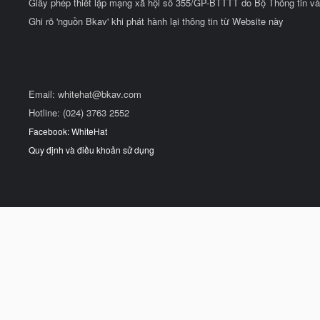
Giấy phép thiết lập mạng xã hội số 355/GP-BTTTT do Bộ Thông tin và
Ghi rõ 'nguồn Bkav' khi phát hành lại thông tin từ Website này
Email:
whitehat@bkav.com
Hotline: (024) 3763 2552
Facebook: WhiteHat
Quy định và điều khoản sử dụng