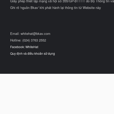
Giấy phép thiết lập mạng xã hội số 355/GP-BTTTT do Bộ Thông tin và
Ghi rõ 'nguồn Bkav' khi phát hành lại thông tin từ Website này
Email:
whitehat@bkav.com
Hotline: (024) 3763 2552
Facebook: WhiteHat
Quy định và điều khoản sử dụng