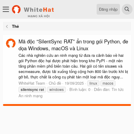
Đăng nhập
Thẻ
Mã độc “SilentSync RAT” ẩn trong gói Python, đe
dọa Windows, macOS và Linux
Các nhà nghiên cứu an ninh mạng từ đưa ra cảnh báo về hai
gói Python độc hại được phát hiện trong kho PyPI - một nền
tảng phần mềm phổ biến toàn cầu. Hai gói có tên sisaws và
secmeasure, được tải xuống tổng cộng hơn 800 lần trước khi bị
gỡ bỏ, thực chất là công cụ phát tán một loại mã độc nguy...
WhiteHat Team
Chủ đề
19/09/2025
linux
macos
Bình luận: 0
Diễn đàn:
Tin tức
silentsync
rat
windows
An ninh mạng