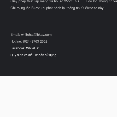
Giấy phép thiết lập mạng xã hội số 355/GP-BTTTT do Bộ Thông tin và
Ghi rõ 'nguồn Bkav' khi phát hành lại thông tin từ Website này
Email:
whitehat@bkav.com
Hotline: (024) 3763 2552
Facebook: WhiteHat
Quy định và điều khoản sử dụng