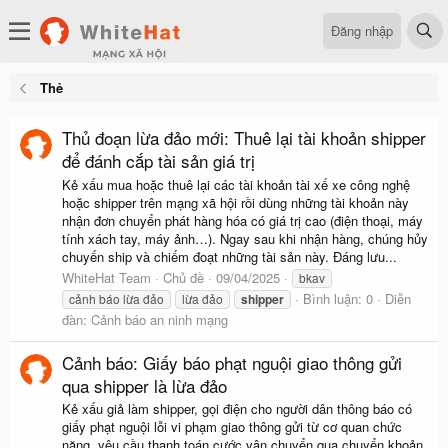
Đăng nhập
Thẻ
Thủ đoạn lừa đảo mới: Thuê lại tài khoản shipper
để đánh cắp tài sản giá trị
Kẻ xấu mua hoặc thuê lại các tài khoản tài xế xe công nghệ
hoặc shipper trên mạng xã hội rồi dùng những tài khoản này
nhận đơn chuyển phát hàng hóa có giá trị cao (điện thoại, máy
tính xách tay, máy ảnh…). Ngay sau khi nhận hàng, chúng hủy
chuyến ship và chiếm đoạt những tài sản này. Đáng lưu...
WhiteHat Team
Chủ đề
09/04/2025
bkav
Bình luận: 0
Diễn
cảnh báo lừa đảo
lừa đảo
shipper
đàn:
Cảnh báo an ninh mạng
Cảnh báo: Giấy báo phạt nguội giao thông gửi
qua shipper là lừa đảo
Kẻ xấu giả làm shipper, gọi điện cho người dân thông báo có
giấy phạt nguội lỗi vi phạm giao thông gửi từ cơ quan chức
năng, yêu cầu thanh toán cước vận chuyển qua chuyển khoản