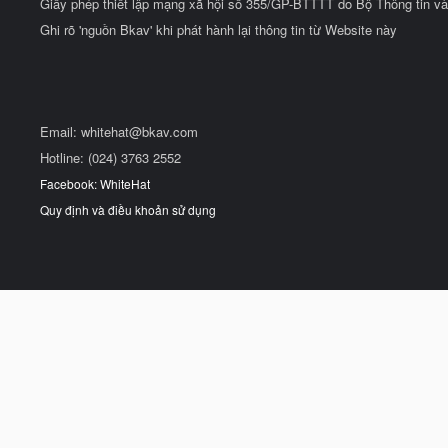
Giấy phép thiết lập mạng xã hội số 355/GP-BTTTT do Bộ Thông tin và
Ghi rõ 'nguồn Bkav' khi phát hành lại thông tin từ Website này
Email:
whitehat@bkav.com
Hotline: (024) 3763 2552
Facebook: WhiteHat
Quy định và điều khoản sử dụng