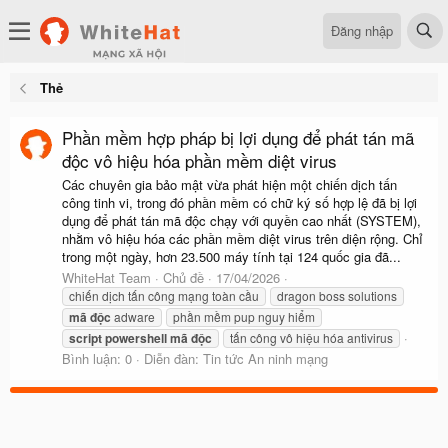
Đăng nhập
Thẻ
Phần mềm hợp pháp bị lợi dụng để phát tán mã
độc vô hiệu hóa phần mềm diệt virus
Các chuyên gia bảo mật vừa phát hiện một chiến dịch tấn
công tinh vi, trong đó phần mềm có chữ ký số hợp lệ đã bị lợi
dụng để phát tán mã độc chạy với quyền cao nhất (SYSTEM),
nhằm vô hiệu hóa các phần mềm diệt virus trên diện rộng. Chỉ
trong một ngày, hơn 23.500 máy tính tại 124 quốc gia đã...
WhiteHat Team
Chủ đề
17/04/2026
chiến dịch tấn công mạng toàn cầu
dragon boss solutions
mã
độc
adware
phần mềm pup nguy hiểm
script
powershell
mã
độc
tấn công vô hiệu hóa antivirus
Bình luận: 0
Diễn đàn:
Tin tức An ninh mạng