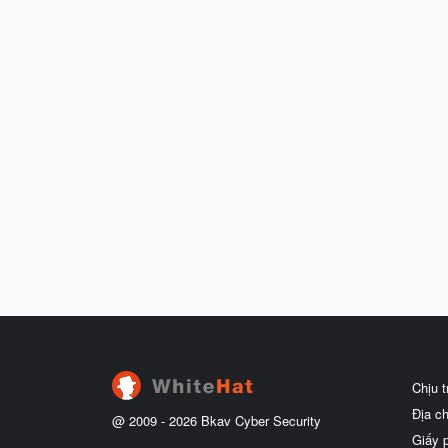
Chịu 
Địa c
@ 2009 -
2026
Bkav Cyber Security
Giấy 