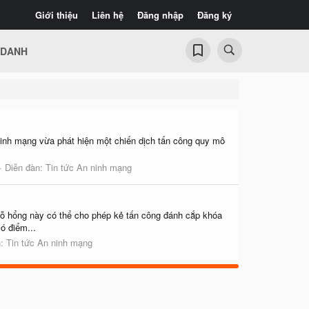
Giới thiệu
Liên hệ
Đăng nhập
Đăng ký
 DANH
 ninh mạng vừa phát hiện một chiến dịch tấn công quy mô
Diễn đàn:
Tin tức An ninh mạng
ỗ hổng này có thể cho phép kẻ tấn công đánh cắp khóa
ó điểm...
n:
Tin tức An ninh mạng