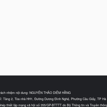
trách nhiệm nội dung: NGUYỄN THẢO DIỄM HẰNG
hỉ: Tầng 2, Tòa nhà HH1, Đường Dương Đình Nghệ, Phường Cầu Giấy, TP Hà 
phép thiết lập mạng xã hội số 355/GP-BTTTT do Bộ Thông tin và Truyền thôn