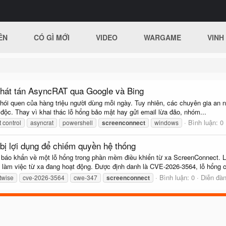
ÊN
CÓ GÌ MỚI
VIDEO
WARGAME
VINH
phát tán AsyncRAT qua Google và Bing
 thói quen của hàng triệu người dùng mỗi ngày. Tuy nhiên, các chuyên gia an
 độc. Thay vì khai thác lỗ hổng bảo mật hay gửi email lừa đảo, nhóm...
Bình luận: 0
 control
asyncrat
powershell
screenconnect
windows
bị lợi dụng để chiếm quyền hệ thống
báo khẩn về một lỗ hổng trong phần mềm điều khiển từ xa ScreenConnect. L
làm việc từ xa đang hoạt động. Được định danh là CVE-2026-3564, lỗ hổng c
Bình luận: 0
Diễn đà
twise
cve-2026-3564
cwe-347
screenconnect