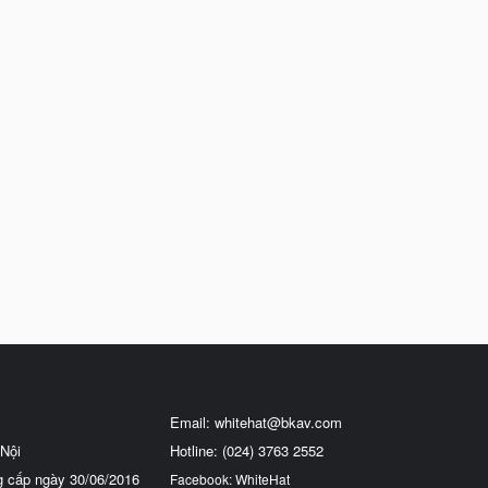
Email:
whitehat@bkav.com
Nội
Hotline: (024) 3763 2552
g cấp ngày 30/06/2016
Facebook: WhiteHat