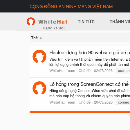
CỘNG ĐỒNG AN NINH MẠNG VIỆT NAM
TIN TỨC
THÀNH VI
Thẻ
Hacker dựng hơn 90 website giả để 
Việc tìm kiếm và tải phần mềm trên Internet là
lớn lợi dụng chính thói quen này để phát tán mã
WhiteHat Team
Chủ đề
02/07/2026
account
Lỗ hổng trong ScreenConnect có thể 
Hãng công nghệ ConnectWise vừa phát đi cảnh 
mã hóa cấp hệ thống và chiếm quyền các phiên 
WhiteHat Team
Chủ đề
20/03/2026
connec