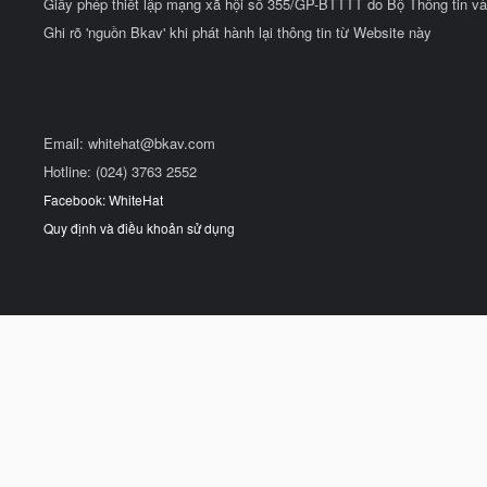
Giấy phép thiết lập mạng xã hội số 355/GP-BTTTT do Bộ Thông tin và
Ghi rõ 'nguồn Bkav' khi phát hành lại thông tin từ Website này
Email:
whitehat@bkav.com
Hotline: (024) 3763 2552
Facebook: WhiteHat
Quy định và điều khoản sử dụng