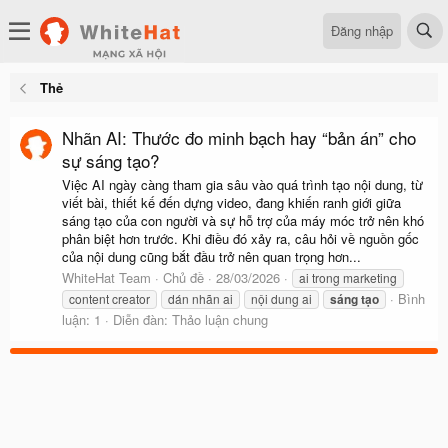
Đăng nhập
Thẻ
Nhãn AI: Thước đo minh bạch hay “bản án” cho
sự sáng tạo?
Việc AI ngày càng tham gia sâu vào quá trình tạo nội dung, từ
viết bài, thiết kế đến dựng video, đang khiến ranh giới giữa
sáng tạo của con người và sự hỗ trợ của máy móc trở nên khó
phân biệt hơn trước. Khi điều đó xảy ra, câu hỏi về nguồn gốc
của nội dung cũng bắt đầu trở nên quan trọng hơn...
WhiteHat Team
Chủ đề
28/03/2026
ai trong marketing
Bình
content creator
dán nhãn ai
nội dung ai
sáng
tạo
luận: 1
Diễn đàn:
Thảo luận chung