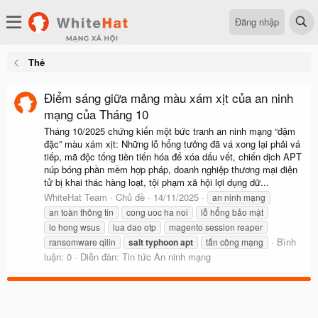
Đăng nhập
Thẻ
Điểm sáng giữa mảng màu xám xịt của an ninh
mạng của Tháng 10
Tháng 10/2025 chứng kiến một bức tranh an ninh mạng “đậm
đặc” màu xám xịt: Những lỗ hổng tưởng đã vá xong lại phải vá
tiếp, mã độc tống tiền tiến hóa để xóa dấu vết, chiến dịch APT
núp bóng phần mềm hợp pháp, doanh nghiệp thương mại điện
tử bị khai thác hàng loạt, tội phạm xã hội lợi dụng dữ...
WhiteHat Team
Chủ đề
14/11/2025
an ninh mạng
an toàn thông tin
cong uoc ha noi
lỗ hổng bảo mật
lo hong wsus
lua dao otp
magento session reaper
Bình
ransomware qilin
salt
typhoon
apt
tấn công mạng
luận: 0
Diễn đàn:
Tin tức An ninh mạng