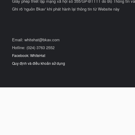
Giấy phép thiết lập mạng xã hội số 355/GP-BTTTT do Bộ Thông tin và
Ghi rõ 'nguồn Bkav' khi phát hành lại thông tin từ Website này
Email:
whitehat@bkav.com
Hotline: (024) 3763 2552
Facebook: WhiteHat
Quy định và điều khoản sử dụng