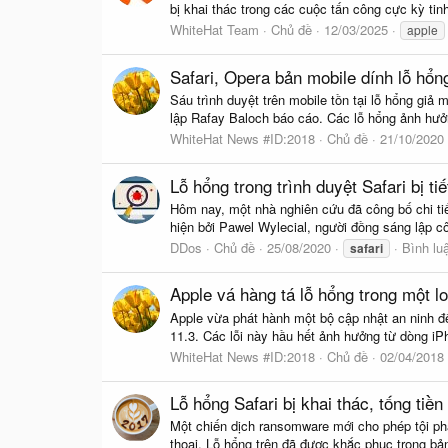
bị khai thác trong các cuộc tấn công cực kỳ tin
WhiteHat Team
Chủ đề
12/03/2025
apple
Safari, Opera bản mobile dính lỗ hổn
Sáu trình duyệt trên mobile tồn tại lỗ hổng giả
lập Rafay Baloch báo cáo. Các lỗ hổng ảnh hưởn
WhiteHat News #ID:2018
Chủ đề
21/10/2020
Lỗ hổng trong trình duyệt Safari bị ti
Hôm nay, một nhà nghiên cứu đã công bố chi tiết 
hiện bởi Pawel Wylecial, người đồng sáng lập 
DDos
Chủ đề
25/08/2020
Bình lu
safari
Apple vá hàng tá lỗ hổng trong một l
Apple vừa phát hành một bộ cập nhật an ninh 
11.3. Các lỗi này hầu hết ảnh hưởng từ dòng iPh
WhiteHat News #ID:2018
Chủ đề
02/04/2018
Lỗ hổng Safari bị khai thác, tống ti
Một chiến dịch ransomware mới cho phép tội phạ
thoại. Lỗ hổng trên đã được khắc phục trong bả