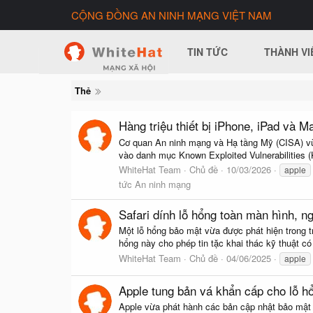
CỘNG ĐỒNG AN NINH MẠNG VIỆT NAM
TIN TỨC
THÀNH VI
Thẻ
Hàng triệu thiết bị iPhone, iPad và 
Cơ quan An ninh mạng và Hạ tầng Mỹ (CISA) vừa
vào danh mục Known Exploited Vulnerabilities 
WhiteHat Team
Chủ đề
10/03/2026
apple
tức An ninh mạng
Safari dính lỗ hổng toàn màn hình, n
Một lỗ hổng bảo mật vừa được phát hiện trong tr
hổng này cho phép tin tặc khai thác kỹ thuật có
WhiteHat Team
Chủ đề
04/06/2025
apple
Apple tung bản vá khẩn cấp cho lỗ h
Apple vừa phát hành các bản cập nhật bảo mật 