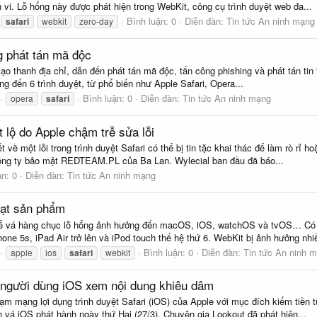
h vi. Lỗ hổng này được phát hiện trong WebKit, công cụ trình duyệt web đa...
Bình luận: 0
Diễn đàn:
Tin tức An ninh mạng
safari
webkit
zero-day
g phát tán mã độc
 mạo thanh địa chỉ, dẫn đến phát tán mã độc, tấn công phishing và phát tán t
g đến 6 trình duyệt, từ phổ biến như Apple Safari, Opera...
Bình luận: 0
Diễn đàn:
Tin tức An ninh mạng
opera
safari
ết lộ do Apple chậm trễ sửa lỗi
về một lỗi trong trình duyệt Safari có thể bị tin tặc khai thác để làm rò rỉ h
công ty bảo mật REDTEAM.PL của Ba Lan. Wylecial ban đầu đã báo...
ận: 0
Diễn đàn:
Tin tức An ninh mạng
oạt sản phẩm
để vá hàng chục lỗ hổng ảnh hưởng đến macOS, iOS, watchOS và tvOS… Có tr
one 5s, iPad Air trở lên và iPod touch thế hệ thứ 6. WebKit bị ảnh hưởng nhiề
Bình luận: 0
Diễn đàn:
Tin tức An ninh 
apple
ios
safari
webkit
ền người dùng iOS xem nội dung khiêu dâm
m mạng lợi dụng trình duyệt Safari (iOS) của Apple với mục đích kiếm tiền 
n vá iOS phát hành ngày thứ Hai (27/3). Chuyên gia Lookout đã phát hiện...