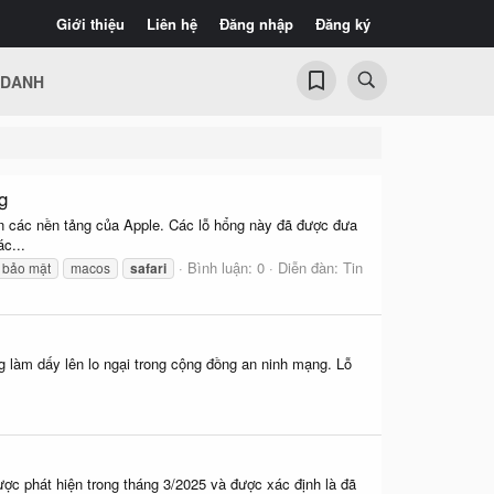
Giới thiệu
Liên hệ
Đăng nhập
Đăng ký
 DANH
g
ên các nền tảng của Apple. Các lỗ hổng này đã được đưa
c...
Bình luận: 0
Diễn đàn:
Tin
 bảo mật
macos
safari
ng làm dấy lên lo ngại trong cộng đồng an ninh mạng. Lỗ
c phát hiện trong tháng 3/2025 và được xác định là đã