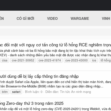
ÊN
CÓ GÌ MỚI
VIDEO
WARGAME
VINH
Mac đối mặt với nguy cơ tấn công từ lỗ hổng RCE nghiêm trọn
 phát cảnh báo về ba lỗ hổng bảo mật đang bị tin tặc khai thác tích cực tr
(KEV) - danh sách những điểm yếu bảo mật đã được xác nhận đang bị khai thá
cisa
cve-2021-30952
cve-2023-41974
cve-2023-43000
ios
lỗ hổng
gười dùng dễ bị lấy cắp thông tin đăng nhập
ình duyệt Safari của Apple, liên quan đến cơ chế hiển thị toàn màn hình, đa
 tên Browser-in-the-Middle (BitM) nhằm tạo ra các giao diện đăng nhập...
Bình luận: 0
Diễn đàn:
Tin tức An ninh mạng
bitm
safari
ổng Zero-day thứ 3 trong năm 2025
khẩn cấp để vá một lỗ hổng zero-day (CVE-2025-24201) trong Webkit, vừa đượ